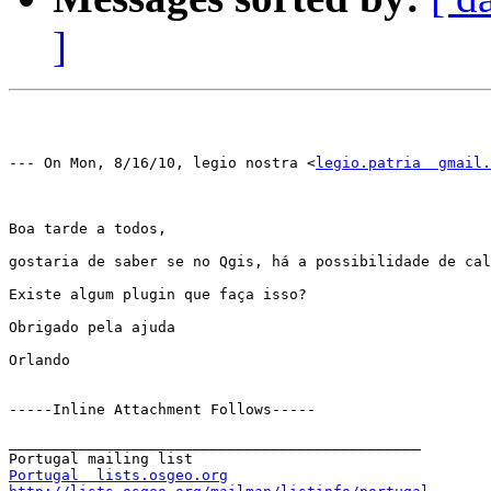
]
--- On Mon, 8/16/10, legio nostra <
legio.patria  gmail.
Boa tarde a todos,

gostaria de saber se no Qgis, há a possibilidade de cal
Existe algum plugin que faça isso?

Obrigado pela ajuda

Orlando

-----Inline Attachment Follows-----

_______________________________________________

Portugal  lists.osgeo.org