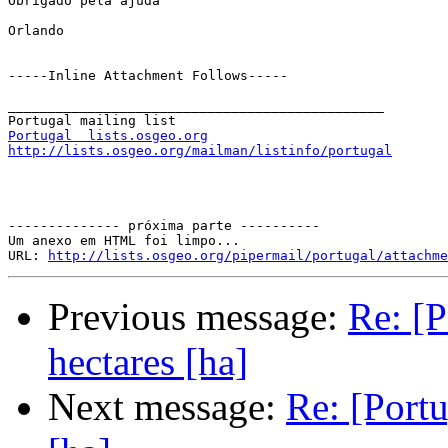
Obrigado pela ajuda

Orlando

-----Inline Attachment Follows-----

_______________________________________________

Portugal  lists.osgeo.org
http://lists.osgeo.org/mailman/listinfo/portugal
-------------- próxima parte ----------

Um anexo em HTML foi limpo...

URL: 
http://lists.osgeo.org/pipermail/portugal/attachme
Previous message:
Re: [P
hectares [ha]
Next message:
Re: [Portu