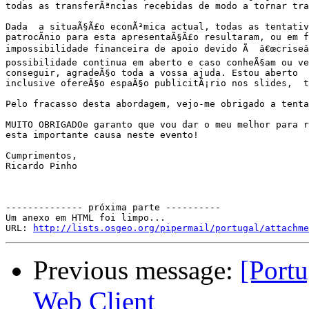
todas as transferÃªncias recebidas de modo a tornar tra
Dada  a situaÃ§Ã£o econÃ³mica actual, todas as tentativ
patrocÃ­nio para esta apresentaÃ§Ã£o resultaram, ou em f
impossibilidade financeira de apoio devido Ã  â€œcriseâ€
possibilidade continua em aberto e caso conheÃ§am ou ve
conseguir, agradeÃ§o toda a vossa ajuda. Estou aberto  
inclusive ofereÃ§o espaÃ§o publicitÃ¡rio nos slides,  t
Pelo fracasso desta abordagem, vejo-me obrigado a tenta
MUITO OBRIGADOe garanto que vou dar o meu melhor para r
esta importante causa neste evento!

Cumprimentos,

Ricardo Pinho

-------------- próxima parte ----------

Um anexo em HTML foi limpo...

URL: 
http://lists.osgeo.org/pipermail/portugal/attachme
Previous message:
[Portu
Web Client