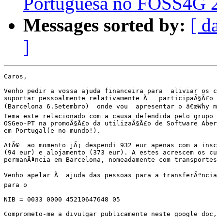
Portuguesa no FOSS4G 2
Messages sorted by:
[ d
]
Caros,

Venho pedir a vossa ajuda financeira para  aliviar os c
suportar pessoalmente relativamente Ã   participaÃ§Ã£o 
(Barcelona 6.Setembro)  onde vou  apresentar o â€œWhy mu
Tema este relacionado com a causa defendida pelo grupo 
OSGeo-PT na promoÃ§Ã£o da utilizaÃ§Ã£o de Software Aber
em Portugal(e no mundo!).

AtÃ©  ao momento jÃ¡ despendi 932 eur apenas com a insc
(94 eur) e alojamento (373 eur). A estes acrescem os cu
permanÃªncia em Barcelona, nomeadamente com transportes
Venho apelar Ã  ajuda das pessoas para a transferÃªncia 
para o 

NIB = 0033 0000 45210647648 05

Comprometo-me a divulgar publicamente neste google doc,