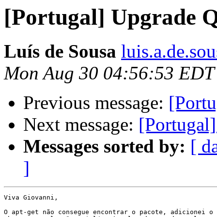
[Portugal] Upgrade 
Luís de Sousa
luis.a.de.so
Mon Aug 30 04:56:53 EDT
Previous message:
[Port
Next message:
[Portugal
Messages sorted by:
[ d
]
Viva Giovanni,

O apt-get não consegue encontrar o pacote, adicionei o 