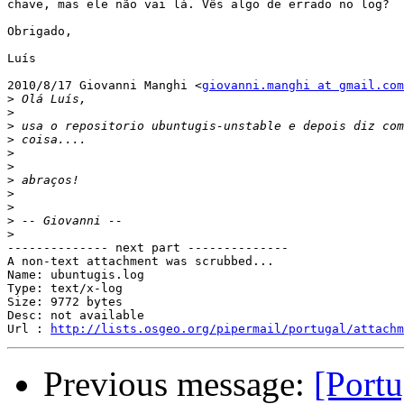
chave, mas ele não vai lá. Vês algo de errado no log?

Obrigado,

Luís

2010/8/17 Giovanni Manghi <
giovanni.manghi at gmail.com
>
>
>
>
>
>
>
>
>
>
>
-------------- next part --------------

A non-text attachment was scrubbed...

Name: ubuntugis.log

Type: text/x-log

Size: 9772 bytes

Desc: not available

Url : 
http://lists.osgeo.org/pipermail/portugal/attach
Previous message:
[Port