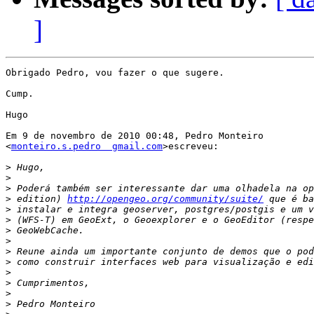
]
Obrigado Pedro, vou fazer o que sugere.

Cump.

Hugo

Em 9 de novembro de 2010 00:48, Pedro Monteiro

<
monteiro.s.pedro  gmail.com
>escreveu:

>
>
>
>
 edition) 
http://opengeo.org/community/suite/
>
>
>
>
>
>
>
>
>
>