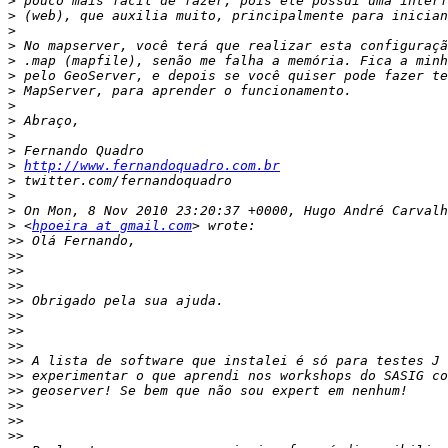
>
>
>
>
>
>
>
>
>
>
>
>
http://www.fernandoquadro.com.br
>
>
>
>
 <
hpoeira at gmail.com
>>
>>
>>
>>
>>
>>
>>
>>
>>
>>
>>
>>
>>
>>