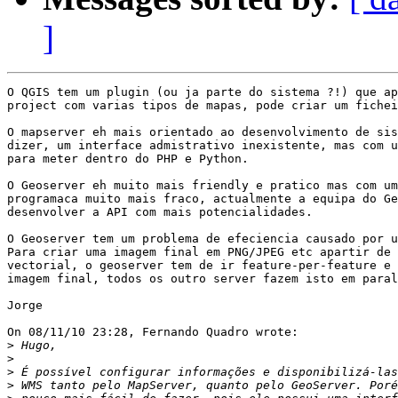
]
O QGIS tem um plugin (ou ja parte do sistema ?!) que ap
project com varias tipos de mapas, pode criar um fichei
O mapserver eh mais orientado ao desenvolvimento de sis
dizer, um interface admistrativo inexistente, mas com u
para meter dentro do PHP e Python.

O Geoserver eh muito mais friendly e pratico mas com um
programaca muito mais fraco, actualmente a equipa do Ge
desenvolver a API com mais potencialidades.

O Geoserver tem um problema de efeciencia causado por u
Para criar uma imagem final em PNG/JPEG etc apartir de 
vectorial, o geoserver tem de ir feature-per-feature e 
imagem final, todos os outro server fazem isto em paral
Jorge

On 08/11/10 23:28, Fernando Quadro wrote:

>
>
>
>