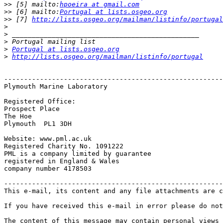
>>
 [5] mailto:
hpoeira at gmail.com
>>
 [6] mailto:
Portugal at lists.osgeo.org
>>
 [7] 
http://lists.osgeo.org/mailman/listinfo/portugal
>
>
>
>
Portugal at lists.osgeo.org
>
http://lists.osgeo.org/mailman/listinfo/portugal
-------------------------------------------------------
Plymouth Marine Laboratory

Registered Office:

Prospect Place 

The Hoe

Plymouth  PL1 3DH

Website: www.pml.ac.uk

Registered Charity No. 1091222

PML is a company limited by guarantee

registered in England & Wales

company number 4178503

-------------------------------------------------------
This e-mail, its content and any file attachments are c
If you have received this e-mail in error please do not
The content of this message may contain personal views 