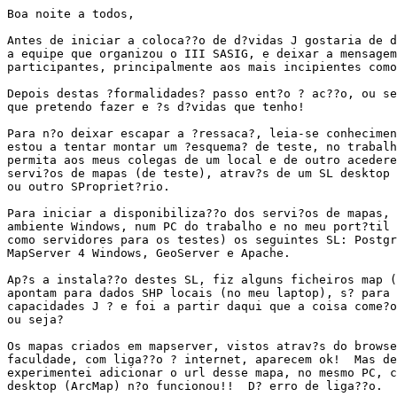
Boa noite a todos,

Antes de iniciar a coloca??o de d?vidas J gostaria de d
a equipe que organizou o III SASIG, e deixar a mensagem
participantes, principalmente aos mais incipientes como
Depois destas ?formalidades? passo ent?o ? ac??o, ou se
que pretendo fazer e ?s d?vidas que tenho!

Para n?o deixar escapar a ?ressaca?, leia-se conhecimen
estou a tentar montar um ?esquema? de teste, no trabalh
permita aos meus colegas de um local e de outro acedere
servi?os de mapas (de teste), atrav?s de um SL desktop 
ou outro SPropriet?rio.

Para iniciar a disponibiliza??o dos servi?os de mapas, 
ambiente Windows, num PC do trabalho e no meu port?til 
como servidores para os testes) os seguintes SL: Postgr
MapServer 4 Windows, GeoServer e Apache.

Ap?s a instala??o destes SL, fiz alguns ficheiros map (
apontam para dados SHP locais (no meu laptop), s? para 
capacidades J ? e foi a partir daqui que a coisa come?o
ou seja?

Os mapas criados em mapserver, vistos atrav?s do browse
faculdade, com liga??o ? internet, aparecem ok!  Mas de
experimentei adicionar o url desse mapa, no mesmo PC, c
desktop (ArcMap) n?o funcionou!!  D? erro de liga??o.
