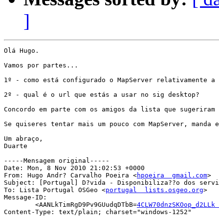
]
Olá Hugo.

Vamos por partes...

1º - como está configurado o MapServer relativamente a 
2º - qual é o url que estás a usar no sig desktop?

Concordo em parte com os amigos da lista que sugeriram 
Se quiseres tentar mais um pouco com MapServer, manda e
Um abraço,

Duarte

-----Mensagem original-----

Date: Mon, 8 Nov 2010 21:02:53 +0000

From: Hugo Andr? Carvalho Poeira <
hpoeira  gmail.com
>

Subject: [Portugal] D?vida - Disponibiliza??o dos servi
To: Lista Portugal OSGeo <
portugal  lists.osgeo.org
>

Message-ID:

        <AANLkTimRgD9Pv9GUudqDTbB=
4CLW70dnzSKOop_d2LLk 
Content-Type: text/plain; charset="windows-1252"
