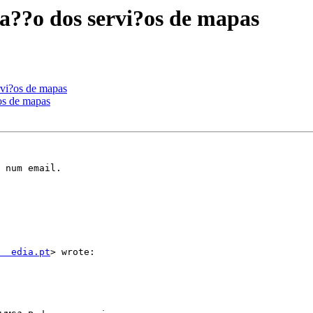
za??o dos servi?os de mapas
rvi?os de mapas
?os de mapas
 num email.

  edia.pt
> wrote:
