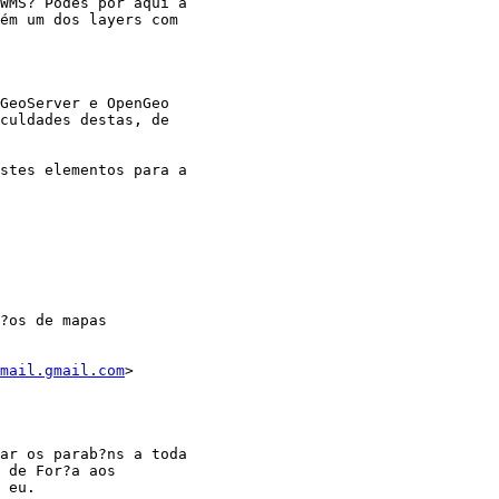
WMS? Podes por aqui a

ém um dos layers com

GeoServer e OpenGeo

culdades destas, de

stes elementos para a

?os de mapas

mail.gmail.com
>

ar os parab?ns a toda

 de For?a aos

 eu.
