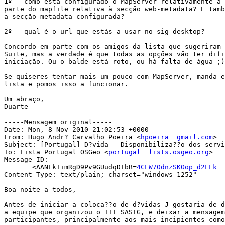
1º - como está configurado o MapServer relativamente a 
parte do mapfile relativa à secção web-metadata? E tamb
a secção metadata configurada?

2º - qual é o url que estás a usar no sig desktop?

Concordo em parte com os amigos da lista que sugeriram 
Suite, mas a verdade é que todas as opções vão ter difi
iniciação. Ou o balde está roto, ou há falta de água ;)

Se quiseres tentar mais um pouco com MapServer, manda e
lista e pomos isso a funcionar.

Um abraço,

Duarte

-----Mensagem original-----

Date: Mon, 8 Nov 2010 21:02:53 +0000

From: Hugo Andr? Carvalho Poeira <
hpoeira  gmail.com
>

Subject: [Portugal] D?vida - Disponibiliza??o dos servi
To: Lista Portugal OSGeo <
portugal  lists.osgeo.org
>

Message-ID:

       <AANLkTimRgD9Pv9GUudqDTbB=
4CLW70dnzSKOop_d2LLk  
Content-Type: text/plain; charset="windows-1252"

Boa noite a todos,

Antes de iniciar a coloca??o de d?vidas J gostaria de d
a equipe que organizou o III SASIG, e deixar a mensagem
participantes, principalmente aos mais incipientes como