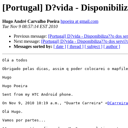
[Portugal] D?vida - Disponibili
Hugo André Carvalho Poeira
hpoeira at gmail.com
Tue Nov 9 08:57:14 EST 2010
Previous message:
[Portugal] D?vida - Disponibiliza??o dos se
Next message:
[Portugal] D?vida - Disponibiliza??o dos servi
Messages sorted by:
[ date ]
[ thread ]
[ subject ]
[ author ]
Olá a todos

Obrigado pelas dicas, assim q poder colocarei o mapfile
Hugo

Hugo Poeira

Sent from my HTC Android phone.

On Nov 9, 2010 10:19 a.m., "Duarte Carreira" <
DCarreira
Olá Hugo.

Vamos por partes...
