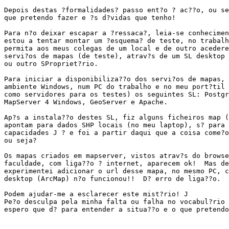
Depois destas ?formalidades? passo ent?o ? ac??o, ou se
que pretendo fazer e ?s d?vidas que tenho!

Para n?o deixar escapar a ?ressaca?, leia-se conhecimen
estou a tentar montar um ?esquema? de teste, no trabalh
permita aos meus colegas de um local e de outro acedere
servi?os de mapas (de teste), atrav?s de um SL desktop 
ou outro SPropriet?rio.

Para iniciar a disponibiliza??o dos servi?os de mapas, 
ambiente Windows, num PC do trabalho e no meu port?til 
como servidores para os testes) os seguintes SL: Postgr
MapServer 4 Windows, GeoServer e Apache.

Ap?s a instala??o destes SL, fiz alguns ficheiros map (
apontam para dados SHP locais (no meu laptop), s? para 
capacidades J ? e foi a partir daqui que a coisa come?o
ou seja?

Os mapas criados em mapserver, vistos atrav?s do browse
faculdade, com liga??o ? internet, aparecem ok!  Mas de
experimentei adicionar o url desse mapa, no mesmo PC, c
desktop (ArcMap) n?o funcionou!!  D? erro de liga??o.

Podem ajudar-me a esclarecer este mist?rio! J

Pe?o desculpa pela minha falta ou falha no vocabul?rio 
espero que d? para entender a situa??o e o que pretendo