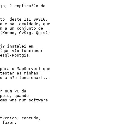
ja, ? explica??o do

to, deste III SASIG,

o e na faculdade, que

m a um conjunto de

(Kosmo, GvSig, Qgis?)

j? instalei em

(que v?o funcionar

esql-Postgis,

para o MapServer) que

testar as minhas

u a n?o funcionar!...

r num PC da

pois, quando

omo wms num software

t?cnico, contudo,

 fazer.
