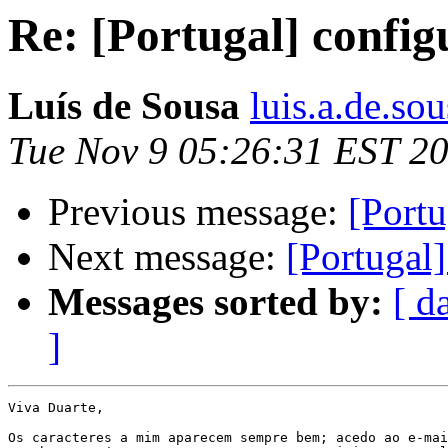
Re: [Portugal] config
Luís de Sousa
luis.a.de.so
Tue Nov 9 05:26:31 EST 2
Previous message:
[Portu
Next message:
[Portugal]
Messages sorted by:
[ d
]
Viva Duarte,

Os caracteres a mim aparecem sempre bem; acedo ao e-mai