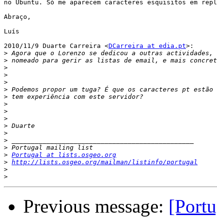
no Ubuntu. Só me aparecem caracteres esquisitos em repl
Abraço,

Luís

2010/11/9 Duarte Carreira <
DCarreira at edia.pt
>:

>
>
>
>
>
>
>
>
>
>
>
>
>
>
>
Portugal at lists.osgeo.org
>
http://lists.osgeo.org/mailman/listinfo/portugal
>
>
Previous message:
[Portu