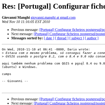
Res: [Portugal] Configurar fiche
Giovanni Manghi
giovanni.manghi at gmail.com
Wed Nov 10 11:16:05 EST 2010
Previous message:
[Portugal] Configurar ficheiros postgresql/po
Next message:
[Portugal] Configurar ficheiros postgresql/postgi
Messages sorted by:
[ date ]
[ thread ]
[ subject ]
[ author ]
On Wed, 2010-11-10 at 06:41 -0800, Dario wrote:

>
>
aqui também nenhum problema com QGIS e pgsql 8.4 ou 9.0
(ubuntu) e Windows.

cumps

-- Giovanni --

Previous message:
[Portugal] Configurar ficheiros postgresql/po
Next message:
[Portugal] Configurar ficheiros postgresql/postgi