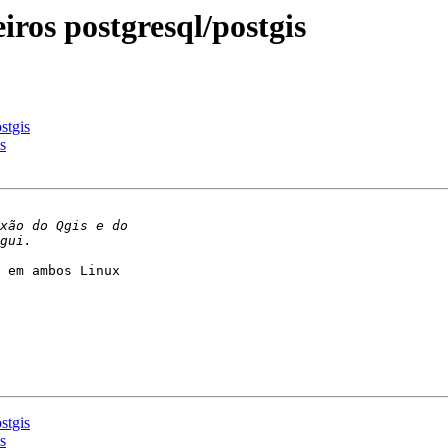
iros postgresql/postgis
stgis
s
 em ambos Linux

stgis
s