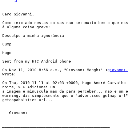
Caro Giovanni,

Como iniciado nestas coisas nao sei muito bem o que ess
é alguma coisa grave!

Desculpe a minha ignorância

Cump

Hugo

Sent from my HTC Android phone.

On Nov 11, 2010 8:56 a.m., "Giovanni Manghi" <
giovanni.
wrote:

On Thu, 2010-11-11 at 02:03 +0000, Hugo André Carvalho 
noite, > > Adicionei um...

a imagem é minuscula mas da para perceber... não é um e
warning, diz simplesmente que o "advertised getmap url"
getcapabalities url...

-- Giovanni --

_______________________________________________
