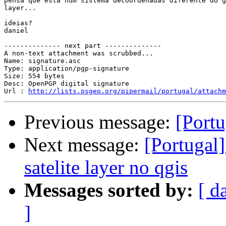
pensa que está num sistema decoordenadas diferente do g
layer...

ideias?

daniel

-------------- next part --------------

A non-text attachment was scrubbed...

Name: signature.asc

Type: application/pgp-signature

Size: 554 bytes

Desc: OpenPGP digital signature

Url : 
http://lists.osgeo.org/pipermail/portugal/attach
Previous message:
[Portu
Next message:
[Portugal]
satelite layer no qgis
Messages sorted by:
[ d
]