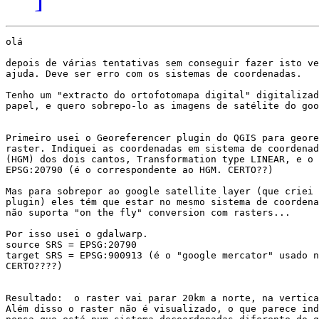
olá

depois de várias tentativas sem conseguir fazer isto ve
ajuda. Deve ser erro com os sistemas de coordenadas.

Tenho um "extracto do ortofotomapa digital" digitalizad
papel, e quero sobrepo-lo as imagens de satélite do goo
Primeiro usei o Georeferencer plugin do QGIS para geore
raster. Indiquei as coordenadas em sistema de coordenad
(HGM) dos dois cantos, Transformation type LINEAR, e o 
EPSG:20790 (é o correspondente ao HGM. CERTO??)

Mas para sobrepor ao google satellite layer (que criei 
plugin) eles tém que estar no mesmo sistema de coordena
não suporta "on the fly" conversion com rasters...

Por isso usei o gdalwarp.

source SRS = EPSG:20790

target SRS = EPSG:900913 (é o "google mercator" usado n
CERTO????)

Resultado:  o raster vai parar 20km a norte, na vertica
Além disso o raster não é visualizado, o que parece ind