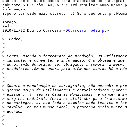
Não sei se o futuro passa pela elaboração de cartografi
ambiente SIG e não CAD, o que irá resultar numa menor p
informação....

Espero ter sido mais claro... :) Se é que esta problemá
Abraço,

Pedro

2010/11/12 Duarte Carreira <
DCarreira  edia.pt
>

>
>
>
>
>
>
>
>
>
>
>
>
>
>
>
>
>
>
>
>
>