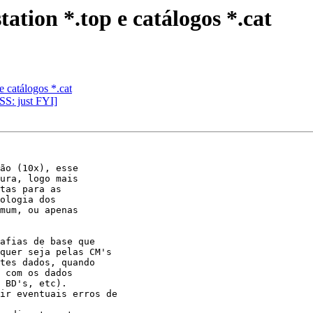
tation *.top e catálogos *.cat
e catálogos *.cat
S: just FYI]
ão (10x), esse

ura, logo mais

tas para as

ologia dos

mum, ou apenas

afias de base que

quer seja pelas CM's

tes dados, quando

 com os dados

 BD's, etc).

ir eventuais erros de
