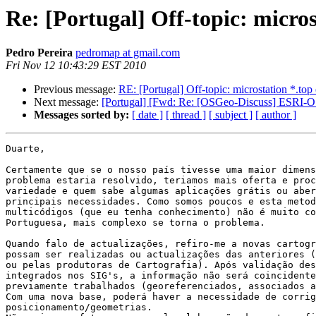
Re: [Portugal] Off-topic: micros
Pedro Pereira
pedromap at gmail.com
Fri Nov 12 10:43:29 EST 2010
Previous message:
RE: [Portugal] Off-topic: microstation *.top 
Next message:
[Portugal] [Fwd: Re: [OSGeo-Discuss] ESRI-OS
Messages sorted by:
[ date ]
[ thread ]
[ subject ]
[ author ]
Duarte,

Certamente que se o nosso país tivesse uma maior dimens
problema estaria resolvido, teriamos mais oferta e proc
variedade e quem sabe algumas aplicações grátis ou aber
principais necessidades. Como somos poucos e esta metod
multicódigos (que eu tenha conhecimento) não é muito co
Portuguesa, mais complexo se torna o problema.

Quando falo de actualizações, refiro-me a novas cartogr
possam ser realizadas ou actualizações das anteriores (
ou pelas produtoras de Cartografia). Após validação des
integrados nos SIG's, a informação não será coincidente
previamente trabalhados (georeferenciados, associados a
Com uma nova base, poderá haver a necessidade de corrig
posicionamento/geometrias.
