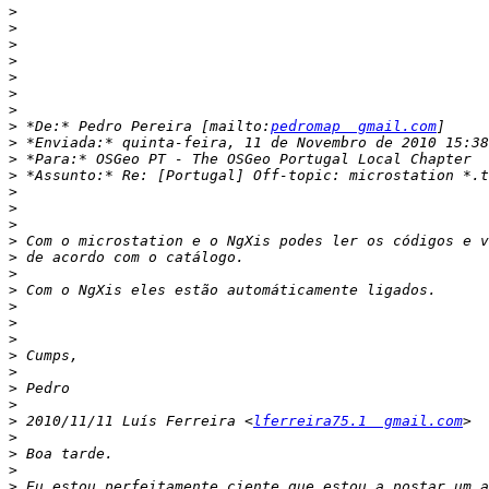
>
>
>
>
>
>
>
>
 *De:* Pedro Pereira [mailto:
pedromap  gmail.com
>
>
>
>
>
>
>
>
>
>
>
>
>
>
>
>
>
>
 2010/11/11 Luís Ferreira <
lferreira75.1  gmail.com
>
>
>
>