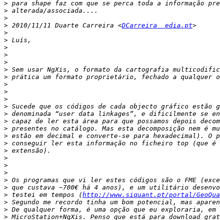
>
>
>
>
 2010/11/11 Duarte Carreira <
DCarreira  edia.pt
>
>
>
>
>
>
>
>
>
>
>
>
>
>
>
>
>
>
>
>
>
>
>
 testei em tempos (
http://www.siquant.pt/portal/GeoQua
>
>
>