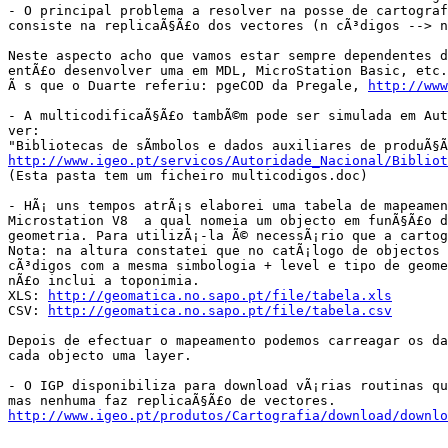
- O principal problema a resolver na posse de cartograf
consiste na replicaÃ§Ã£o dos vectores (n cÃ³digos --> n
Neste aspecto acho que vamos estar sempre dependentes d
entÃ£o desenvolver uma em MDL, MicroStation Basic, etc.
Ã s que o Duarte referiu: pgeCOD da Pregale, 
http://www
- A multicodificaÃ§Ã£o tambÃ©m pode ser simulada em Aut
ver:

http://www.igeo.pt/servicos/Autoridade_Nacional/Bibliot

(Esta pasta tem um ficheiro multicodigos.doc)

- HÃ¡ uns tempos atrÃ¡s elaborei uma tabela de mapeamen
Microstation V8  a qual nomeia um objecto em funÃ§Ã£o do
geometria. Para utilizÃ¡-la Ã© necessÃ¡rio que a cartog
Nota: na altura constatei que no catÃ¡logo de objectos 
cÃ³digos com a mesma simbologia + level e tipo de geome
nÃ£o inclui a toponimia.

XLS: 
http://geomatica.no.sapo.pt/file/tabela.xls
CSV: 
http://geomatica.no.sapo.pt/file/tabela.csv
Depois de efectuar o mapeamento podemos carreagar os da
cada objecto uma layer.

- O IGP disponibiliza para download vÃ¡rias routinas qu
http://www.igeo.pt/produtos/Cartografia/download/downlo