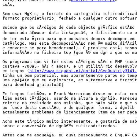
LuÃ­s,

Sem usar NgXis, o formato da cartografia multicodificad
formato proprietÃ¡rio, fechado a qualquer outro softwar
Sucede que os cÃ³digos de cada objecto grÃ¡fico estÃ£o 
denominada â€œuser data linkagesâ€, e dificilmente se e
de ler esta Ã¡rea para que possamos depois decompor em 
catÃ¡logo. Mas esta decomposiÃ§Ã£o nem Ã© muito difÃ­cil
e converte-se para hexadecimal). O problema estÃ¡ mesmo
informaÃ§Ã£o no ficheiro top (que Ã© um dgn a que se mu
Os programas que vi ler estes cÃ³digos sÃ£o o FME (exce
custava ~700â‚¬ hÃ¡ 4 anos), e um utilitÃ¡rio desenvolv
em tempos (
http://www.siquant.pt/portal/GeoQuality@141.
tinha um bom potencial, mas aparentemente parou no temp
uma opÃ§Ã£o que eu exploraria, em alternativa a MicroSt
para download gratuitoâ€¦

Em tempos tambÃ©m, o Frank Warmerdam disse-me estar con
lias estes cÃ³digos, usando na altura a dgnlib. Pareceu
referia na realidade aos mslinks, que nÃ£o sÃ£o o que s
ao fundo desta questÃ£o, e de qualquer forma, a dgnlib 
actualmente problemas de licenciamento (tem de ser paga
Acho este tÃ³pico muito interessante, e gostaria de sab
sobre a conversÃ£o de dgnâ€™s multicodificados.

Antes que me esqueÃ§a, eu ouvi pessoalmente o Eng.Âº Co