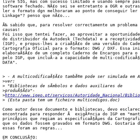
livre SIG, mas com sucesso limitado e usando sempre pas
software fechado. NÃ£o sei se entretanto a OGR e outras
ler o formato dgn melhoraram ao ponto de conseguir ler 
Linkage"? penso que nÃ£o...

Ã‰ sabido que, para resolver correctamente um problema 
causas!

Foi isso que tentei fazer, ao aproveitar a oportunidade
do distribuidor da Autodesk (Techdata) e a receptividad
(IGP), e propus-lhes a criaÃ§Ã£o de uma versÃ£o do Cade
Cartografia Oficial para o formato: DWG / DXF. Essa ini
elaboraÃ§Ã£o de um completo Caderno de Encargos para o 
pelo IGP, que incluÃ­-a a capacidade de multi-codificaÃ§
DATA". 

>
>
>
>
>
http://www.igeo.pt/servicos/Autoridade_Nacional/Biblio
>
Como autor desse documento e bibliotecas, devo esclarec
encontrada para responder Ã  exigÃªncia do IGP em "mant
princÃ­pios que regiam as especificaÃ§Ãµes da Cartografi
que os dados fossem gravados em formato DWG. Gostaria d
essas foram as regras...

EM CONCLUSÃƒO:
