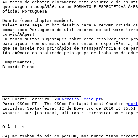
Ã‰ tempo de debater claramente este assunto e de os uti
que exigem a adopÃ§Ã£o de um FORMATO E ESPECIFICAÃ‡Ã•ES
oficial Portuguesa.

Duarte (como chapter member), 

talvez este seja um bom desafio para a recÃ©m criada As
comunidade Portuguesa de utilizadores de software livre
convicÃ§Ãµes!

Eu tenho muitas sugestÃµes sobre como resolver este prob
para ajudar com os meus conhecimentos e experiÃªncia, d
que se baseie nos princÃ­pios de transparÃªncia e de par
(do gÃ©nero do praticado pelo grupo de trabalho de educ
Cumprimentos,

Ricardo Pinho

________________________________

De: Duarte Carreira  <
DCarreira  edia.pt
>

Para: OSGeo PT - The OSGeo Portugal Local Chapter <
port
Enviadas: Sexta-feira, 12 de Novembro de 2010 10:35:51

Assunto: RE: [Portugal] Off-topic: microstation *.top e
OlÃ¡ Luis.

JÃ¡ me tinham falado do pgeCOD, mas nunca tinha encontr