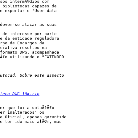
sos intermÃ©dios com 

 bibliotecas capazes de 

e exportar o "User data 

devem-se atacar as suas 

 de interesse por parte 

e da entidade reguladora 

rno de Encargos da 

ciativa resultou na 

formato DWG, acompanhada 

Ã£o utilizando o "EXTENDED 

teca_DWG_10k.zip
er que foi a soluÃ§Ã£o 

er inalterados" os 

a Oficial, apenas garantido 

e ter ido mais alÃ©m, mas 
