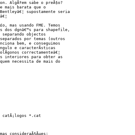
on. AlgÃºem sabe o preÃ§o? 

e mais barata que o 

Bentleyâ€¦ supostamente seria 

â€¦

£o, mas usando FME. Temos 

s dos dgnâ€™s para shapefile, 

 separando objectos 

separados por temas (outros 

nciona bem, e conseguimos 

gulo e caracterÃ­sticas 

lÃ­gonos correctamenteâ€¦ 

s interiores para obter as 

quem necessita de mais do 

 catÃ¡logos *.cat

mas consideraÃ§Ãµes:
