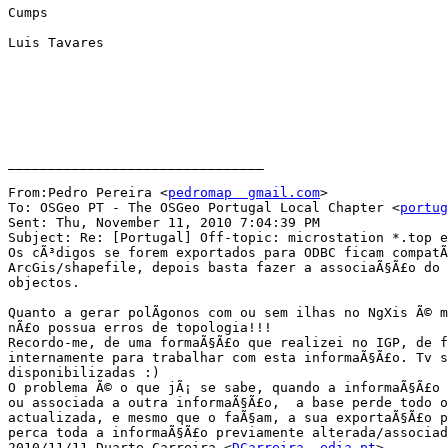
Cumps

Luis Tavares

________________________________

From:Pedro Pereira <
pedromap  gmail.com
>

To: OSGeo PT - The OSGeo Portugal Local Chapter <
portug
Sent: Thu, November 11, 2010 7:04:39 PM

Subject: Re: [Portugal] Off-topic: microstation *.top e
Os cÃ³digos se forem exportados para ODBC ficam compatÃ­
ArcGis/shapefile, depois basta fazer a associaÃ§Ã£o do 
objectos.

Quanto a gerar polÃ­gonos com ou sem ilhas no NgXis Ã© m
nÃ£o possua erros de topologia!!!

Recordo-me, de uma formaÃ§Ã£o que realizei no IGP, de f
internamente para trabalhar com esta informaÃ§Ã£o. Tv s
disponibilizadas :)

O problema Ã© o que jÃ¡ se sabe, quando a informaÃ§Ã£o 
ou associada a outra informaÃ§Ã£o,  a base perde todo o
actualizada, e mesmo que o faÃ§am, a sua exportaÃ§Ã£o p
perca toda a informaÃ§Ã£o previamente alterada/associad
2010/11/11 Duarte Carreira <
DCarreira  edia.pt
>
