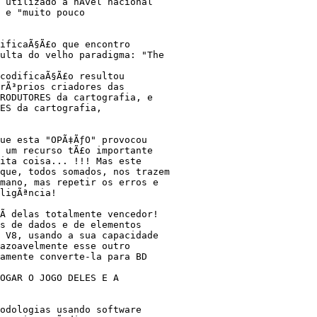
utilizado a nÃ­vel nacional 

 e "muito pouco 

ificaÃ§Ã£o que encontro 

ulta do velho paradigma: "The 

codificaÃ§Ã£o resultou 

rÃ³prios criadores das 

RODUTORES da cartografia, e 

ES da cartografia, 

ue esta "OPÃ‡ÃƒO" provocou 

 um recurso tÃ£o importante 

ita coisa... !!! Mas este 

que, todos somados, nos trazem 

mano, mas repetir os erros e 

ligÃªncia!

­ delas totalmente vencedor! 

s de dados e de elementos 

 V8, usando a sua capacidade 

azoavelmente esse outro 

amente converte-la para BD 

OGAR O JOGO DELES E A 

odologias usando software 
