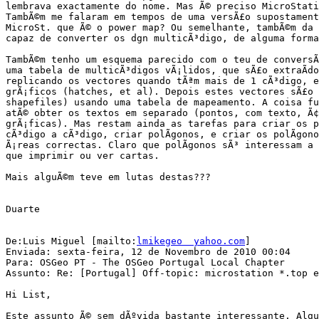
lembrava exactamente do nome. Mas Ã© preciso MicroStati
TambÃ©m me falaram em tempos de uma versÃ£o supostament
MicroSt. que Ã© o power map? Ou semelhante, tambÃ©m da 
capaz de converter os dgn multicÃ³digo, de alguma forma
TambÃ©m tenho um esquema parecido com o teu de conversÃ
uma tabela de multicÃ³digos vÃ¡lidos, que sÃ£o extraÃ­do
replicando os vectores quando tÃªm mais de 1 cÃ³digo, e
grÃ¡ficos (hatches, et al). Depois estes vectores sÃ£o 
shapefiles) usando uma tabela de mapeamento. A coisa fu
atÃ© obter os textos em separado (pontos, com texto, Ã¢n
grÃ¡ficas). Mas restam ainda as tarefas para criar os po
cÃ³digo a cÃ³digo, criar polÃ­gonos, e criar os polÃ­gono
Ã¡reas correctas. Claro que polÃ­gonos sÃ³ interessam a 
que imprimir ou ver cartas.

Mais alguÃ©m teve em lutas destas???

Duarte

De:Luis Miguel [mailto:
lmikegeo  yahoo.com
] 

Enviada: sexta-feira, 12 de Novembro de 2010 00:04

Para: OSGeo PT - The OSGeo Portugal Local Chapter

Assunto: Re: [Portugal] Off-topic: microstation *.top e
Hi List,

Este assunto Ã© sem dÃºvida bastante interessante. Algu