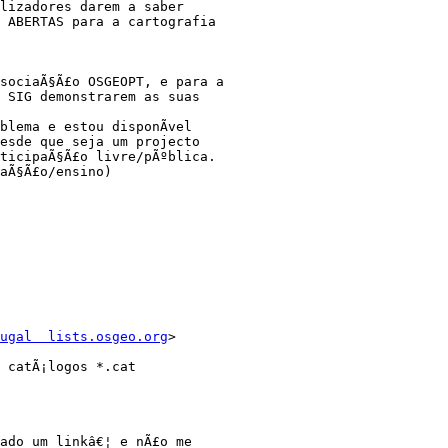
lizadores darem a saber 

 ABERTAS para a cartografia 

sociaÃ§Ã£o OSGEOPT, e para a 

 SIG demonstrarem as suas 

lema e estou disponÃ­vel 

esde que seja um projecto 

ticipaÃ§Ã£o livre/pÃºblica. 

aÃ§Ã£o/ensino)

ugal  lists.osgeo.org
>

 catÃ¡logos *.cat

ado um linkâ€¦ e nÃ£o me 
