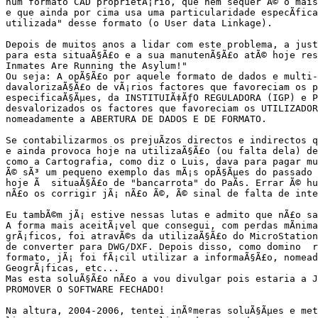
num formato CAD proprietÃ¡rio, que nem sequer Ã© o mais 
e que ainda por cima usa uma particularidade especÃ­fica
utilizada" desse formato (o User data Linkage).

Depois de muitos anos a lidar com este problema, a just
para esta situaÃ§Ã£o e a sua manutenÃ§Ã£o atÃ© hoje res
Inmates Are Running the Asylum!"

Ou seja: A opÃ§Ã£o por aquele formato de dados e multi-
davalorizaÃ§Ã£o de vÃ¡rios factores que favoreciam os p
especificaÃ§Ãµes, da INSTITUIÃ‡ÃƒO REGULADORA (IGP) e P
desvalorizados os factores que favoreciam os UTILIZADOR
nomeadamente a ABERTURA DE DADOS E DE FORMATO.

Se contabilizarmos os prejuÃ­zos directos e indirectos q
e ainda provoca hoje na utilizaÃ§Ã£o (ou falta dela) de
como a Cartografia, como diz o Luis, dava para pagar mu
Ã© sÃ³ um pequeno exemplo das mÃ¡s opÃ§Ãµes do passado 
hoje Ã  situaÃ§Ã£o de "bancarrota" do PaÃ­s. Errar Ã© hu
nÃ£o os corrigir jÃ¡ nÃ£o Ã©, Ã© sinal de falta de inte
Eu tambÃ©m jÃ¡ estive nessas lutas e admito que nÃ£o saÃ
A forma mais aceitÃ¡vel que consegui, com perdas mÃ­nima
grÃ¡ficos, foi atravÃ©s da utilizaÃ§Ã£o do MicroStation
de converter para DWG/DXF. Depois disso, como domino  r
formato, jÃ¡ foi fÃ¡cil utilizar a informaÃ§Ã£o, nomead
GeogrÃ¡ficas, etc...

Mas esta soluÃ§Ã£o nÃ£o a vou divulgar pois estaria a J
PROMOVER O SOFTWARE FECHADO!

Na altura, 2004-2006, tentei inÃºmeras soluÃ§Ãµes e met