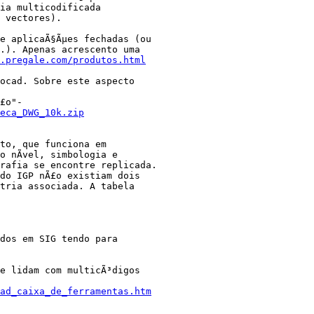
ia multicodificada 

 vectores). 

e aplicaÃ§Ãµes fechadas (ou 

.). Apenas acrescento uma 

.pregale.com/produtos.html
ocad. Sobre este aspecto 

eca_DWG_10k.zip
to, que funciona em 

 nÃ­vel, simbologia e 

rafia se encontre replicada. 

do IGP nÃ£o existiam dois 

tria associada. A tabela 

dos em SIG tendo para 

e lidam com multicÃ³digos 

ad_caixa_de_ferramentas.htm