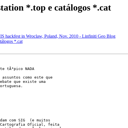
tation *.top e catálogos *.cat
GIS hackfest in Wroclaw, Poland, Nov. 2010 - Linfiniti Geo Blog
tálogos *.cat
te tÃ³pico NADA 

 assuntos como este que 

ebate que existe uma 

ortuguesa.

dam com SIG  (e muitos 

Cartografia Oficial, feita 
