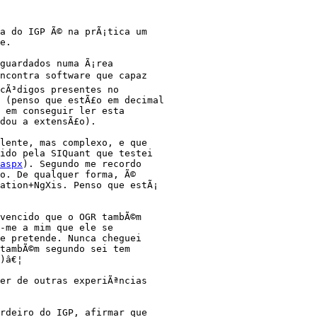
a do IGP Ã© na prÃ¡tica um 

e.

guardados numa Ã¡rea 

ncontra software que capaz 

cÃ³digos presentes no 

 (penso que estÃ£o em decimal 

 em conseguir ler esta 

dou a extensÃ£o).

lente, mas complexo, e que 

ido pela SIQuant que testei 

aspx
). Segundo me recordo 

o. De qualquer forma, Ã© 

ation+NgXis. Penso que estÃ¡ 

vencido que o OGR tambÃ©m 

-me a mim que ele se 

e pretende. Nunca cheguei 

tambÃ©m segundo sei tem 

)â€¦

er de outras experiÃªncias 

rdeiro do IGP, afirmar que 
