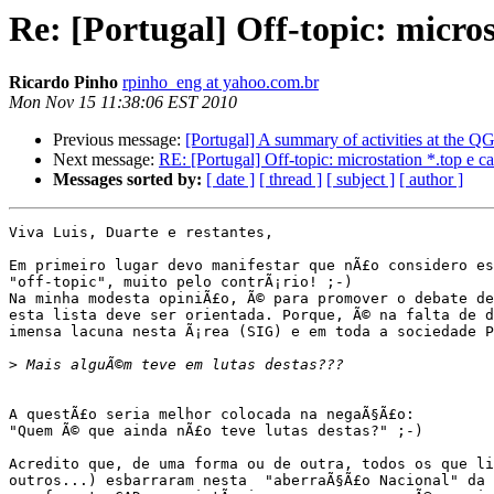
Re: [Portugal] Off-topic: micros
Ricardo Pinho
rpinho_eng at yahoo.com.br
Mon Nov 15 11:38:06 EST 2010
Previous message:
[Portugal] A summary of activities at the Q
Next message:
RE: [Portugal] Off-topic: microstation *.top e ca
Messages sorted by:
[ date ]
[ thread ]
[ subject ]
[ author ]
Viva Luis, Duarte e restantes,

Em primeiro lugar devo manifestar que nÃ£o considero es
"off-topic", muito pelo contrÃ¡rio! ;-)

Na minha modesta opiniÃ£o, Ã© para promover o debate de
esta lista deve ser orientada. Porque, Ã© na falta de d
imensa lacuna nesta Ã¡rea (SIG) e em toda a sociedade P
>
A questÃ£o seria melhor colocada na negaÃ§Ã£o: 

"Quem Ã© que ainda nÃ£o teve lutas destas?" ;-)

Acredito que, de uma forma ou de outra, todos os que li
outros...) esbarraram nesta  "aberraÃ§Ã£o Nacional" da 