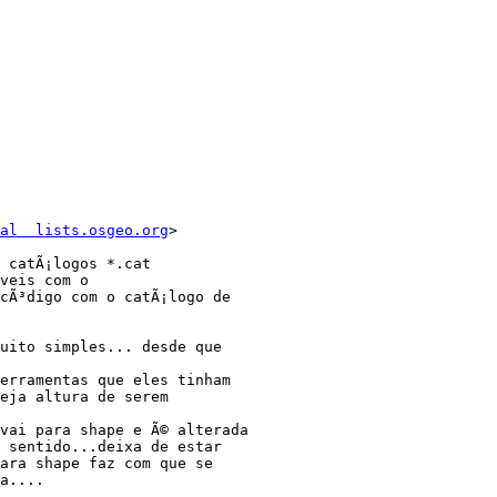
al  lists.osgeo.org
>

 catÃ¡logos *.cat

veis com o 

cÃ³digo com o catÃ¡logo de 

uito simples... desde que 

erramentas que eles tinham 

eja altura de serem 

vai para shape e Ã© alterada 

 sentido...deixa de estar 

ara shape faz com que se 

a....
