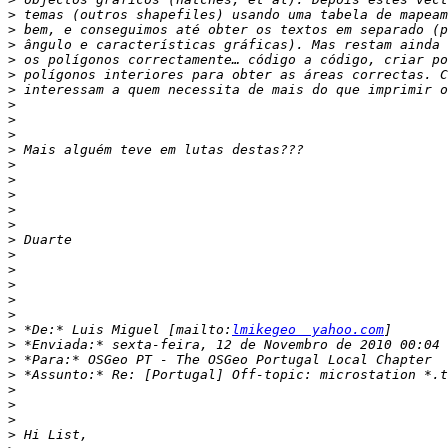
>
>
>
>
>
>
>
>
>
>
>
>
>
>
>
>
>
>
>
>
>
>
 *De:* Luis Miguel [mailto:
lmikegeo  yahoo.com
>
>
>
>
>
>
>