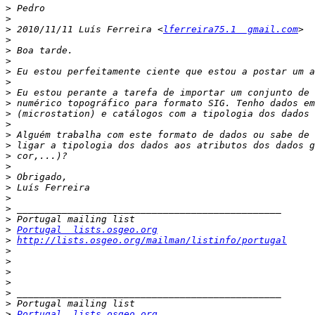
>
>
>
 2010/11/11 Luís Ferreira <
lferreira75.1  gmail.com
>
>
>
>
>
>
>
>
>
>
>
>
>
>
>
>
>
>
>
Portugal  lists.osgeo.org
>
http://lists.osgeo.org/mailman/listinfo/portugal
>
>
>
>
>
>
>
Portugal  lists.osgeo.org