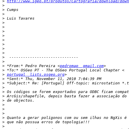
>
http://www.igeo.pt/produtos/Cartografia/download/down
>
>
>
>
>
>
>
>
>
>
>
>
>
>
>
 *From:* Pedro Pereira <
pedromap  gmail.com
>
>
portugal  lists.osgeo.org
>
>
>
>
>
>
>
>
>
>
>
>