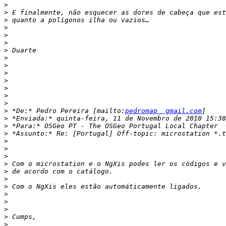
>
>
>
>
>
>
>
>
>
>
>
>
>
>
>
 *De:* Pedro Pereira [mailto:
pedromap  gmail.com
>
>
>
>
>
>
>
>
>
>
>
>
>
>
>