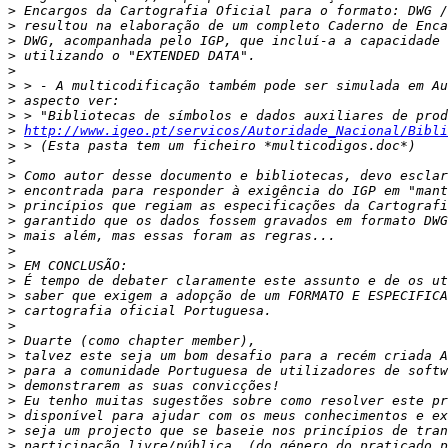
>
>
>
>
>
>
>
>
>
http://www.igeo.pt/servicos/Autoridade_Nacional/Bibli
>
>
>
>
>
>
>
>
>
>
>
>
>
>
>
>
>
>
>
>
>