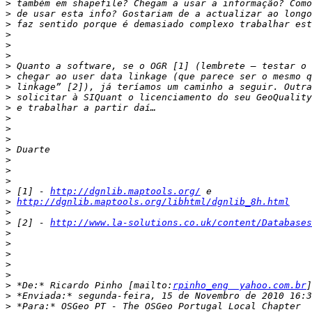
>
>
>
>
>
>
>
>
>
>
>
>
>
>
>
>
>
>
>
 [1] - 
http://dgnlib.maptools.org/
>
http://dgnlib.maptools.org/libhtml/dgnlib_8h.html
>
>
 [2] - 
http://www.la-solutions.co.uk/content/Databases
>
>
>
>
>
>
 *De:* Ricardo Pinho [mailto:
rpinho_eng  yahoo.com.br
>
>