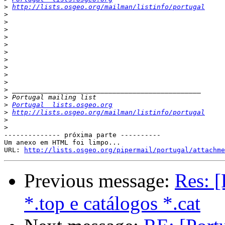
>
http://lists.osgeo.org/mailman/listinfo/portugal
>
>
>
>
>
>
>
>
>
>
>
>
>
Portugal  lists.osgeo.org
>
http://lists.osgeo.org/mailman/listinfo/portugal
>
>
-------------- próxima parte ----------

Um anexo em HTML foi limpo...

URL: 
http://lists.osgeo.org/pipermail/portugal/attachme
Previous message:
Res: [
*.top e catálogos *.cat