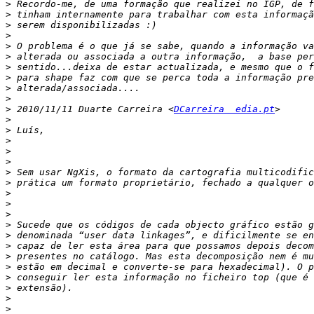
>
>
>
>
>
>
>
>
>
>
>
 2010/11/11 Duarte Carreira <
DCarreira  edia.pt
>
>
>
>
>
>
>
>
>
>
>
>
>
>
>
>
>
>
>