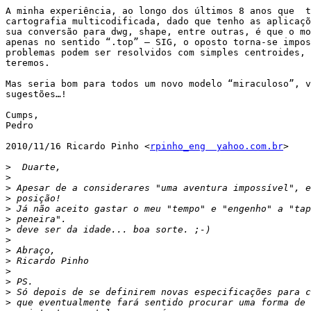
A minha experiência, ao longo dos últimos 8 anos que  t
cartografia multicodificada, dado que tenho as aplicaçõ
sua conversão para dwg, shape, entre outras, é que o mo
apenas no sentido “.top” – SIG, o oposto torna-se impos
problemas podem ser resolvidos com simples centroides, 
teremos.

Mas seria bom para todos um novo modelo “miraculoso”, v
sugestões…!

Cumps,

Pedro

2010/11/16 Ricardo Pinho <
rpinho_eng  yahoo.com.br
>

>
>
>
>
>
>
>
>
>
>
>
>
>
>