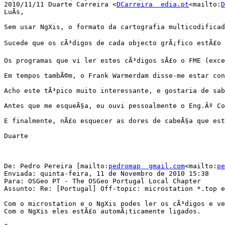
2010/11/11 Duarte Carreira <
DCarreira  edia.pt
<mailto:
D
LuÃ­s,

Sem usar NgXis, o formato da cartografia multicodificad
Sucede que os cÃ³digos de cada objecto grÃ¡fico estÃ£o 
Os programas que vi ler estes cÃ³digos sÃ£o o FME (exce
Em tempos tambÃ©m, o Frank Warmerdam disse-me estar con
Acho este tÃ³pico muito interessante, e gostaria de sab
Antes que me esqueÃ§a, eu ouvi pessoalmente o Eng.Âº Co
E finalmente, nÃ£o esquecer as dores de cabeÃ§a que est
Duarte

De: Pedro Pereira [mailto:
pedromap  gmail.com
<mailto:
pe
Enviada: quinta-feira, 11 de Novembro de 2010 15:38

Para: OSGeo PT - The OSGeo Portugal Local Chapter

Assunto: Re: [Portugal] Off-topic: microstation *.top e
Com o microstation e o NgXis podes ler os cÃ³digos e ve
Com o NgXis eles estÃ£o automÃ¡ticamente ligados.
