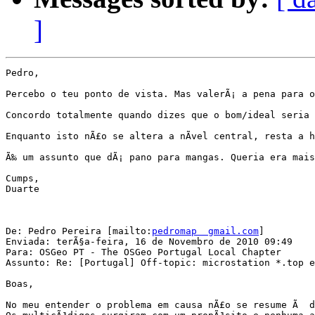
]
Pedro,

Percebo o teu ponto de vista. Mas valerÃ¡ a pena para o
Concordo totalmente quando dizes que o bom/ideal seria 
Enquanto isto nÃ£o se altera a nÃ­vel central, resta a 
Ã‰ um assunto que dÃ¡ pano para mangas. Queria era mais
Cumps,

Duarte

De: Pedro Pereira [mailto:
pedromap  gmail.com
]

Enviada: terÃ§a-feira, 16 de Novembro de 2010 09:49

Para: OSGeo PT - The OSGeo Portugal Local Chapter

Assunto: Re: [Portugal] Off-topic: microstation *.top e
Boas,

No meu entender o problema em causa nÃ£o se resume Ã  d