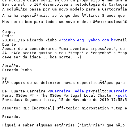
Os multicÃ³digos surgiram com um propÃ³sito e nenhuma a
Bem ou mal, o IGP desenvolveu a metodologia da Cartogra
A soluÃ§Ã£o passa por um novo modelo para a Cartografia
A minha experiÃªncia, ao longo dos Ãºltimos 8 anos que 
Mas seria bom para todos um novo modelo â€œmiraculosoâ€
Cumps,

Pedro

2010/11/16 Ricardo Pinho <
rpinho_eng  yahoo.com.br
<mail
Duarte,

Apesar de a considerares "uma aventura impossÃ­vel", eu 
JÃ¡ nÃ£o aceito gastar o meu "tempo" e "engenho" a "tap
deve ser da idade... boa sorte. ;-)

AbraÃ§o,

Ricardo Pinho

PS.

SÃ³ depois de se definirem novas especificaÃ§Ãµes para 
________________________________

De: Duarte Carreira <
DCarreira  edia.pt
<mailto:
DCarreir
Para: OSGeo PT - The OSGeo Portugal Local Chapter <
port
Enviadas: Segunda-feira, 15 de Novembro de 2010 17:55:5
Assunto: RE: [Portugal] Off-topic: microstation *.top e
Ricardo,

Fiquei a saber algumas estÃ³rias (histÃ³ria?) que nÃ£o 