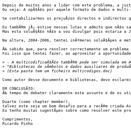
Depois de muitos anos a lidar com este problema, a just
Ou seja: A opÃ§Ã£o por aquele formato de dados e multi-
Se contabilizarmos os prejuÃ­zos directos e indirectos 
Eu tambÃ©m jÃ¡ estive nessas lutas e admito que nÃ£o sa
Mas esta soluÃ§Ã£o nÃ£o a vou divulgar pois estaria a J
Na altura, 2004-2006, tentei inÃºmeras soluÃ§Ãµes e met
Ã‰ sabido que, para resolver correctamente um problema 
Foi isso que tentei fazer, ao aproveitar a oportunidade
>
>
 "Bibliotecas de sÃ­mbolos e dados auxiliares de produ
>
Como autor desse documento e bibliotecas, devo esclarec
EM CONCLUSÃƒO:

Ã‰ tempo de debater claramente este assunto e de os uti
Duarte (como chapter member),

talvez este seja um bom desafio para a recÃ©m criada As
Eu tenho muitas sugestÃµes sobre como resolver este pro
Cumprimentos,

Ricardo Pinho
