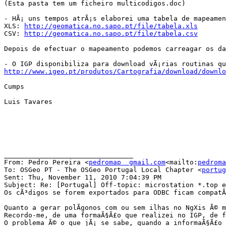
(Esta pasta tem um ficheiro multicodigos.doc)

- HÃ¡ uns tempos atrÃ¡s elaborei uma tabela de mapeamen
XLS: 
http://geomatica.no.sapo.pt/file/tabela.xls
CSV: 
http://geomatica.no.sapo.pt/file/tabela.csv
Depois de efectuar o mapeamento podemos carreagar os da
http://www.igeo.pt/produtos/Cartografia/download/downlo
Cumps

Luis Tavares

________________________________

From: Pedro Pereira <
pedromap  gmail.com
<mailto:
pedroma
To: OSGeo PT - The OSGeo Portugal Local Chapter <
portug
Sent: Thu, November 11, 2010 7:04:39 PM

Subject: Re: [Portugal] Off-topic: microstation *.top e
Os cÃ³digos se forem exportados para ODBC ficam compatÃ
Quanto a gerar polÃ­gonos com ou sem ilhas no NgXis Ã© 
Recordo-me, de uma formaÃ§Ã£o que realizei no IGP, de f
O problema Ã© o que jÃ¡ se sabe, quando a informaÃ§Ã£o 