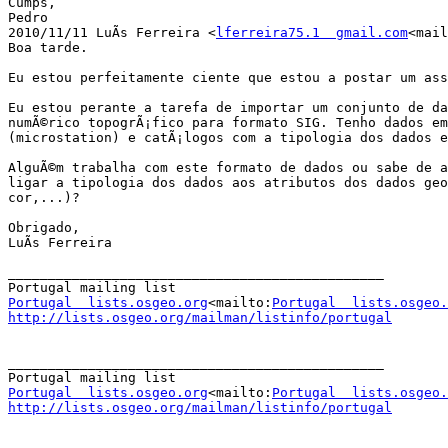
Cumps,

Pedro

2010/11/11 LuÃ­s Ferreira <
lferreira75.1  gmail.com
<mail
Boa tarde.

Eu estou perfeitamente ciente que estou a postar um ass
Eu estou perante a tarefa de importar um conjunto de da
numÃ©rico topogrÃ¡fico para formato SIG. Tenho dados em
(microstation) e catÃ¡logos com a tipologia dos dados e
AlguÃ©m trabalha com este formato de dados ou sabe de a
ligar a tipologia dos dados aos atributos dos dados geo
cor,...)?

Obrigado,

LuÃ­s Ferreira

_______________________________________________

Portugal  lists.osgeo.org
<mailto:
Portugal  lists.osgeo.
http://lists.osgeo.org/mailman/listinfo/portugal
_______________________________________________

Portugal  lists.osgeo.org
<mailto:
Portugal  lists.osgeo.
http://lists.osgeo.org/mailman/listinfo/portugal