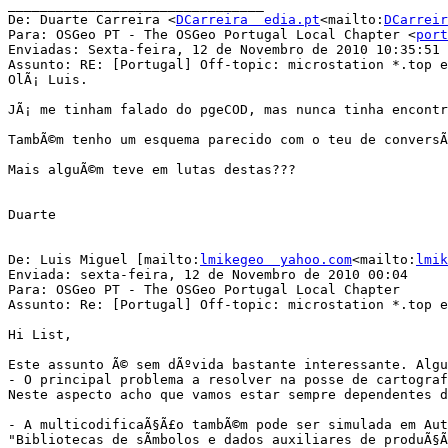
________________________________

De: Duarte Carreira <
DCarreira  edia.pt
<mailto:
DCarreir
Para: OSGeo PT - The OSGeo Portugal Local Chapter <
port
Enviadas: Sexta-feira, 12 de Novembro de 2010 10:35:51

Assunto: RE: [Portugal] Off-topic: microstation *.top e
OlÃ¡ Luis.

JÃ¡ me tinham falado do pgeCOD, mas nunca tinha encontr
TambÃ©m tenho um esquema parecido com o teu de conversÃ
Mais alguÃ©m teve em lutas destas???

Duarte

De: Luis Miguel [mailto:
lmikegeo  yahoo.com
<mailto:
lmik
Enviada: sexta-feira, 12 de Novembro de 2010 00:04

Para: OSGeo PT - The OSGeo Portugal Local Chapter

Assunto: Re: [Portugal] Off-topic: microstation *.top e
Hi List,

Este assunto Ã© sem dÃºvida bastante interessante. Algu
- O principal problema a resolver na posse de cartograf
Neste aspecto acho que vamos estar sempre dependentes d
- A multicodificaÃ§Ã£o tambÃ©m pode ser simulada em Aut
"Bibliotecas de sÃ­mbolos e dados auxiliares de produÃ§