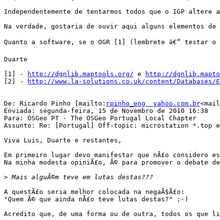
Independentemente de tentarmos todos que o IGP altere a
Na verdade, gostaria de ouvir aqui alguns elementos de 
Quanto a software, se o OGR [1] (lembrete â€“ testar o 
Duarte

[1] - 
http://dgnlib.maptools.org/
 e 
http://dgnlib.mapto
[2] - 
http://www.la-solutions.co.uk/content/Databases/E
De: Ricardo Pinho [mailto:
rpinho_eng  yahoo.com.br
<mail
Enviada: segunda-feira, 15 de Novembro de 2010 16:38

Para: OSGeo PT - The OSGeo Portugal Local Chapter

Assunto: Re: [Portugal] Off-topic: microstation *.top e
Viva Luis, Duarte e restantes,

Em primeiro lugar devo manifestar que nÃ£o considero es
Na minha modesta opiniÃ£o, Ã© para promover o debate de
>
A questÃ£o seria melhor colocada na negaÃ§Ã£o:

"Quem Ã© que ainda nÃ£o teve lutas destas?" ;-)

Acredito que, de uma forma ou de outra, todos os que li