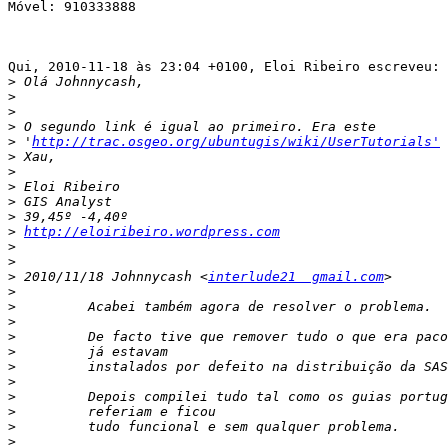
Móvel: 910333888

Qui, 2010-11-18 às 23:04 +0100, Eloi Ribeiro escreveu:

>
>
>
>
>
 '
http://trac.osgeo.org/ubuntugis/wiki/UserTutorials'
>
>
>
>
>
>
http://eloiribeiro.wordpress.com
>
>
>
 2010/11/18 Johnnycash <
interlude21  gmail.com
>
>
>
>
>
>
>
>
>
>
>