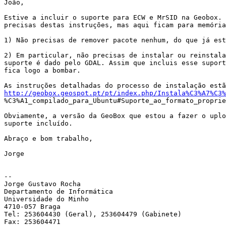
João,

Estive a incluir o suporte para ECW e MrSID na Geobox. 
precisas destas instruções, mas aqui ficam para memória
1) Não precisas de remover pacote nenhum, do que já est
2) Em particular, não precisas de instalar ou reinstala
suporte é dado pelo GDAL. Assim que incluis esse suport
fica logo a bombar.

http://geobox.geospot.pt/pt/index.php/Instala%C3%A7%C3%

%C3%A1_compilado_para_Ubuntu#Suporte_ao_formato_proprie
Obviamente, a versão da GeoBox que estou a fazer o uplo
suporte incluído.

Abraço e bom trabalho,

Jorge

-- 

Jorge Gustavo Rocha

Departamento de Informática

Universidade do Minho

4710-057 Braga

Tel: 253604430 (Geral), 253604479 (Gabinete)

Fax: 253604471
