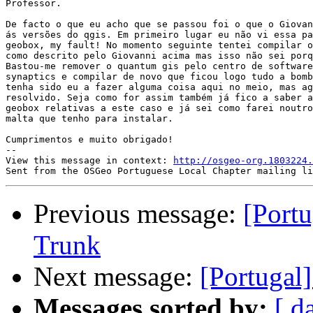
Professor.

De facto o que eu acho que se passou foi o que o Giovan
ás versões do qgis. Em primeiro lugar eu não vi essa pa
geobox, my fault! No momento seguinte tentei compilar o
como descrito pelo Giovanni acima mas isso não sei porq
Bastou-me remover o quantum gis pelo centro de software
synaptics e compilar de novo que ficou logo tudo a bomb
tenha sido eu a fazer alguma coisa aqui no meio, mas ag
resolvido. Seja como for assim também já fico a saber a
geobox relativas a este caso e já sei como farei noutro
malta que tenho para instalar.

Cumprimentos e muito obrigado!

-- 

View this message in context: 
http://osgeo-org.1803224.
Previous message:
[Port
Trunk
Next message:
[Portugal
Messages sorted by:
[ d