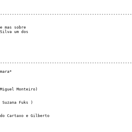
--------------------------------------------------------
e mas sobre

Silva um dos

--------------------------------------------------------
Miguel Monteiro)

 Suzana Fuks )

do Cartaxo e Gilberto
