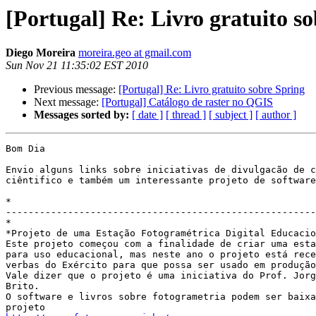
[Portugal] Re: Livro gratuito s
Diego Moreira
moreira.geo at gmail.com
Sun Nov 21 11:35:02 EST 2010
Previous message:
[Portugal] Re: Livro gratuito sobre Spring
Next message:
[Portugal] Catálogo de raster no QGIS
Messages sorted by:
[ date ]
[ thread ]
[ subject ]
[ author ]
Bom Dia

Envio alguns links sobre iniciativas de divulgacão de c
ciêntifico e também um interessante projeto de software
*

-------------------------------------------------------
*

*Projeto de uma Estação Fotogramétrica Digital Educacio
Este projeto começou com a finalidade de criar uma esta
para uso educacional, mas neste ano o projeto está rece
verbas do Exército para que possa ser usado em produção
Vale dizer que o projeto é uma iniciativa do Prof. Jorg
Brito.

O software e livros sobre fotogrametria podem ser baixa