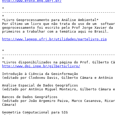
http://www.efoto.eng.uerj.br/
*

-------------------------------------------------------
*

*Livro Geoprocessamento para Análise Ambiental*

Por último um livro que não trata do uso de um  softwar
geoprocessamento foi escrito pelo Prof Jorge Xavier da 
primeiros a trabalhar com a temática aqui no Brasil.

http://www.lageop.ufrj.br/utilidades/partelivro.zip
*

-------------------------------------------------------
*

http://www.dpi.inpe.br/gilberto/livro/
Introdução à Ciência da Geoinformação

(editado por Clodoveu Davis, Gilberto Câmara e Antônio 
Análise Espacial de Dados Geográficos

(editado por Antônio Miguel Monteiro, Gilberto Câmara e
Bancos de Dados Geográficos

(editado por João Argemiro Paiva, Marco Casanova, Ricar
Câmara)

Geometria Computacional para SIG
