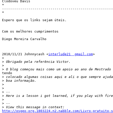
Clodoveu Davis

*

-------------------------------------------------------
*

Espero que os links sejam úteis.

Com os melhores cumprimentos

Diego Moreira Carvalho

2010/11/21 Johnnycash <
interlude21  gmail.com
>

>
>
>
>
tendo

>
>
>
>
>
>
>
>
>
http://osgeo-org.1803224.n2.nabble.com/Livro-gratuito-