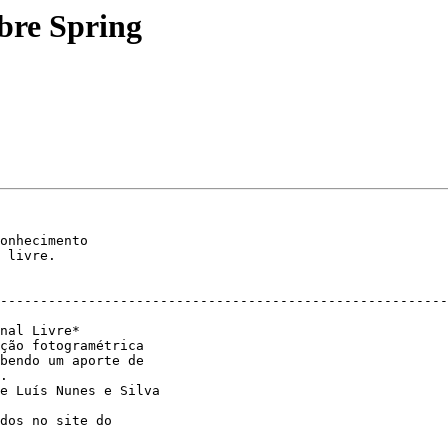
obre Spring
onhecimento

 livre.

--------------------------------------------------------
nal Livre*

ção fotogramétrica

bendo um aporte de

.

e Luís Nunes e Silva

dos no site do
