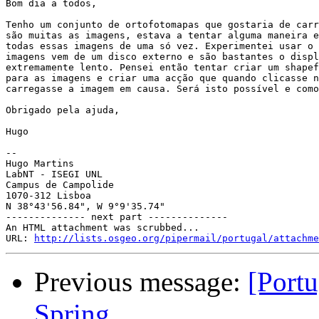
Bom dia a todos,

Tenho um conjunto de ortofotomapas que gostaria de carr
são muitas as imagens, estava a tentar alguma maneira e
todas essas imagens de uma só vez. Experimentei usar o 
imagens vem de um disco externo e são bastantes o displ
extremamente lento. Pensei então tentar criar um shapef
para as imagens e criar uma acção que quando clicasse n
carregasse a imagem em causa. Será isto possível e como
Obrigado pela ajuda,

Hugo

-- 

Hugo Martins

LabNT - ISEGI UNL

Campus de Campolide

1070-312 Lisboa

N 38°43'56.84", W 9°9'35.74"

-------------- next part --------------

An HTML attachment was scrubbed...

URL: 
http://lists.osgeo.org/pipermail/portugal/attachme
Previous message:
[Portu
Spring