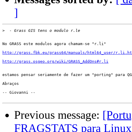
]
>
No GRASS este modulos agora chamam-se "r.li"

http://grass.fbk.eu/grass64/manuals/html64_user/r.li.ht
http://grass.osgeo.org/wiki/GRASS_AddOns#r.li
estamos pensar seriamente de fazer um "porting" para QG
Abraços

-- Giovanni --

Previous message:
[Portu
FRAGSTATS para Linux