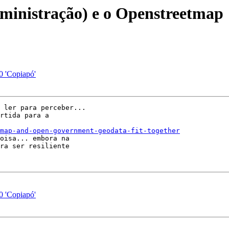
dministração) e o Openstreetmap
0 'Copiapó'
 ler para perceber...

rtida para a 

map-and-open-government-geodata-fit-together
oisa... embora na 

ra ser resiliente 

0 'Copiapó'