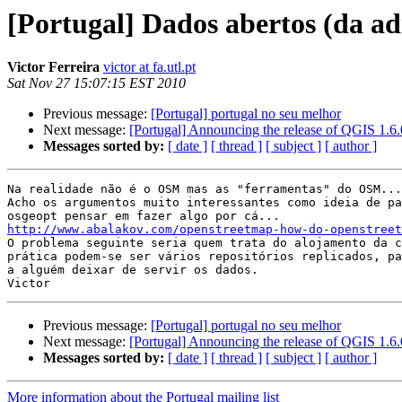
[Portugal] Dados abertos (da a
Victor Ferreira
victor at fa.utl.pt
Sat Nov 27 15:07:15 EST 2010
Previous message:
[Portugal] portugal no seu melhor
Next message:
[Portugal] Announcing the release of QGIS 1.6.
Messages sorted by:
[ date ]
[ thread ]
[ subject ]
[ author ]
Na realidade não é o OSM mas as "ferramentas" do OSM...
Acho os argumentos muito interessantes como ideia de pa
http://www.abalakov.com/openstreetmap-how-do-openstreet

O problema seguinte seria quem trata do alojamento da c
prática podem-se ser vários repositórios replicados, pa
a alguém deixar de servir os dados.

Previous message:
[Portugal] portugal no seu melhor
Next message:
[Portugal] Announcing the release of QGIS 1.6.
Messages sorted by:
[ date ]
[ thread ]
[ subject ]
[ author ]
More information about the Portugal mailing list