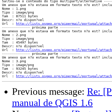
Saltou-se o conteúdo do tipo multipart/alternative ----
Um anexo que n?o estava em formato texto n?o est? inclu
Nome : 1.png

Tipo : image/png

Tam  : 87511 bytes

Descr: n?o dispon?vel

Url  : 
http://lists.osgeo.org/pipermail/portugal/attach
-------------- próxima parte ----------

Um anexo que n?o estava em formato texto n?o est? inclu
Nome : 2.png

Tipo : image/png

Tam  : 45497 bytes

Descr: n?o dispon?vel

Url  : 
http://lists.osgeo.org/pipermail/portugal/attach
-------------- próxima parte ----------

Um anexo que n?o estava em formato texto n?o est? inclu
Nome : 3.png

Tipo : image/png

Tam  : 93245 bytes

Descr: n?o dispon?vel

Url  : 
http://lists.osgeo.org/pipermail/portugal/attach
Previous message:
Re: [P
manual de QGIS 1.6