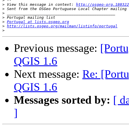
>
>
 View this message in context: 
http://osgeo-org.180322
>
>
>
>
Portugal at lists.osgeo.org
>
http://lists.osgeo.org/mailman/listinfo/portugal
>
Previous message:
[Portu
QGIS 1.6
Next message:
Re: [Port
QGIS 1.6
Messages sorted by:
[ d
]