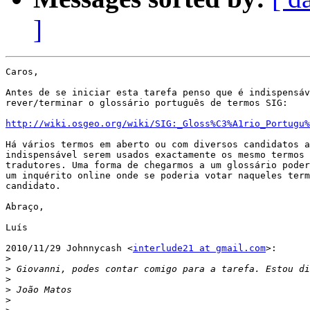
]
Caros,

Antes de se iniciar esta tarefa penso que é indispensáv
rever/terminar o glossário português de termos SIG:

http://wiki.osgeo.org/wiki/SIG:_Gloss%C3%A1rio_Portugu%
Há vários termos em aberto ou com diversos candidatos a
indispensável serem usados exactamente os mesmo termos 
tradutores. Uma forma de chegarmos a um glossário poder
um inquérito online onde se poderia votar naqueles term
candidato.

Abraço,

Luís

2010/11/29 Johnnycash <
interlude21 at gmail.com
>:

>
>
>
>
>