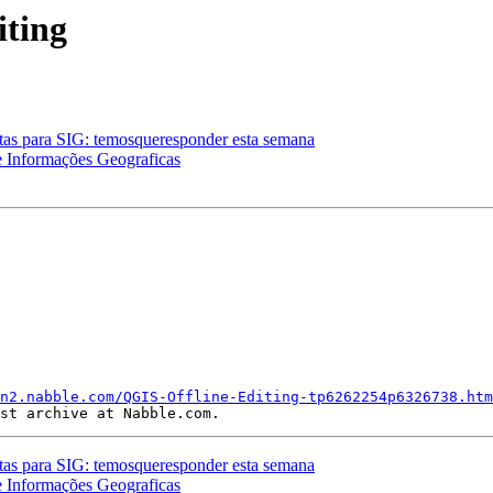
iting
tas para SIG: temosqueresponder esta semana
e Informações Geograficas
n2.nabble.com/QGIS-Offline-Editing-tp6262254p6326738.htm
tas para SIG: temosqueresponder esta semana
e Informações Geograficas