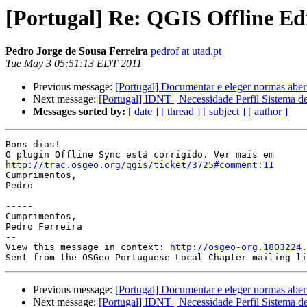
[Portugal] Re: QGIS Offline Ed
Pedro Jorge de Sousa Ferreira
pedrof at utad.pt
Tue May 3 05:51:13 EDT 2011
Previous message:
[Portugal] Documentar e eleger normas aber
Next message:
[Portugal] IDNT | Necessidade Perfil Sistema d
Messages sorted by:
[ date ]
[ thread ]
[ subject ]
[ author ]
Bons dias!

http://trac.osgeo.org/qgis/ticket/3725#comment:11

Cumprimentos,

Pedro

-----

Cumprimentos,

Pedro Ferreira

--

View this message in context: 
http://osgeo-org.1803224.
Previous message:
[Portugal] Documentar e eleger normas aber
Next message:
[Portugal] IDNT | Necessidade Perfil Sistema d