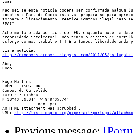
Boas,

Não sei se esta notícia poderá ser confirmada nalgum lu
excelente Partido Socialista vai prepara-se para aprese
tornará o licenciamento Creative Commons ilegal caso se
SPA??

Acho muita piada ao facto de, EU, enquanto autor e dete
propriedade intelectual, não tenha o direito de partilh
esforço do meu trabalho!!!! E a famosa liberdade anda p
http://mindboosternoori.blogspot.com/2011/05/portugals
Abc,

Hugo

-- 

Hugo Martins

LabNT - ISEGI UNL

Campus de Campolide

1070-312 Lisboa

N 38°43'56.84", W 9°9'35.74"

-------------- next part --------------

An HTML attachment was scrubbed...

URL: 
http://lists.osgeo.org/pipermail/portugal/attachme
Previous message:
[Portu