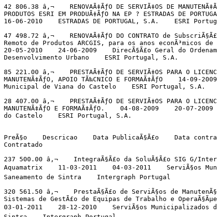
42 806.38 â‚¬    RENOVAÃ‡ÃƒO DE SERVIÃ‡OS DE MANUTENÃ‡Ã
PRODUTOS ESRI EM PRODUÃ‡ÃƒO NA EP ? ESTRADAS DE PORTUGA
16-06-2010    ESTRADAS DE PORTUGAL, S.A.    ESRI Portug
47 498.72 â‚¬    RENOVAÃ‡ÃƒO DO CONTRATO de SubscriÃ§Ã£
Remoto de Produtos ARCGIS, para os anos econÃ³micos de 
20-05-2010    24-06-2009    DirecÃ§Ã£o Geral do Ordenam
Desenvolvimento Urbano    ESRI Portugal, S.A.

85 221.00 â‚¬    PRESTAÃ‡ÃƒO DE SERVIÃ‡OS PARA O LICENC
MANUTENÃ‡ÃƒO, APOIO TÃ‰CNICO E FORMAÃ‡ÃƒO    14-09-2009
Municipal de Viana do Castelo    ESRI Portugal, S.A.

28 407.00 â‚¬    PRESTAÃ‡ÃƒO DE SERVIÃ‡OS PARA O LICENC
MANUTENÃ‡ÃƒO E FORMAÃ‡ÃƒO.    04-08-2009    20-07-2009 
do Castelo    ESRI Portugal, S.A.

PreÃ§o    Descricao    Data PublicaÃ§Ã£o    Data contra
Contratado

237 500.00 â‚¬    IntegraÃ§Ã£o da SoluÃ§Ã£o SIG G/Inter
Aquamatrix    11-03-2011    04-03-2011    ServiÃ§os Muni
Saneamento de Sintra    Intergraph Portugal

320 561.50 â‚¬    PrestaÃ§Ã£o de ServiÃ§os de ManutenÃ§
Sistemas de GestÃ£o de Equipas de Trabalho e OperaÃ§Ãµe
03-01-2011    28-12-2010    ServiÃ§os Municipalizados de
Sintra    Intergraph Portugal
