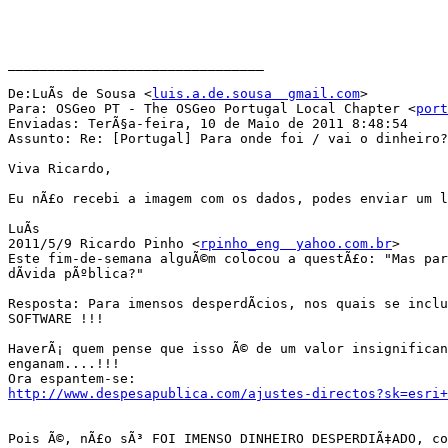
________________________________

De:LuÃ­s de Sousa <
luis.a.de.sousa  gmail.com
>

Para: OSGeo PT - The OSGeo Portugal Local Chapter <
port
Enviadas: TerÃ§a-feira, 10 de Maio de 2011 8:48:54

Assunto: Re: [Portugal] Para onde foi / vai o dinheiro?
Viva Ricardo,

Eu nÃ£o recebi a imagem com os dados, podes enviar um l
LuÃ­s

2011/5/9 Ricardo Pinho <
rpinho_eng  yahoo.com.br
>

Este fim-de-semana alguÃ©m colocou a questÃ£o: "Mas par
dÃ­vida pÃºblica?"

Resposta: Para imensos desperdÃ­cios, nos quais se inclu
SOFTWARE !!!

HaverÃ¡ quem pense que isso Ã© de um valor insignifican
enganam....!!!

http://www.despesapublica.com/ajustes-directos?sk=esri
Pois Ã©, nÃ£o sÃ³ FOI IMENSO DINHEIRO DESPERDIÃ‡ADO, co