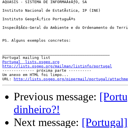
AQUASIS - SISTEMA DE INFORMAÃ‡ÃƒO, SA

Instituto Nacional de EstatÃ­stica, IP (INE)

Instituto GeogrÃ¡fico PortuguÃªs

InspecÃ§Ã£o-Geral do Ambiente e do Ordenamento do Terri
PS. Alguns exemplos concretos:

_______________________________________________

Portugal  lists.osgeo.org
http://lists.osgeo.org/mailman/listinfo/portugal

-------------- próxima parte ----------

Um anexo em HTML foi limpo...

URL: 
http://lists.osgeo.org/pipermail/portugal/attachme
Previous message:
[Portu
dinheiro?!
Next message:
[Portugal]