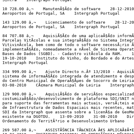
10 728.00 â‚¬    ManutenÃ§Ã£o de software    28-12-2010
Aeroportos de Portugal, SA    Intergraph Portugal

143 129.00 â‚¬    Licenciamento de software    28-12-20
Aeroportos de Portugal, SA    Intergraph Portugal

84 707.88 â‚¬    AquisiÃ§Ã£o de uma aplicaÃ§Ã£o informÃ
Parcelas VitÃ­colas e sua integraÃ§Ã£o no Sistema Integr
VitivinÃ­cola, bem como de todo o software necessÃ¡rio Ã
implementaÃ§Ã£o, nomeadamente a nÃ­vel de Sistema Operat
Bases de Dados (SGBD). - Cadastro vitÃ­cola da RAM.    1
19-10-2010    Instituto do Vinho, do Bordado e do Artes
Intergraph Portugal

334 999.00 â‚¬    Ajuste Directo n.Âº 13/2010 - AquisiÃ
sistema de informaÃ§Ã£o integrada de atendimento e desp
do Centro Municipal de OperaÃ§Ãµes de Socorro de Leiria
03-08-2010    CÃ¢mara Municipal de Leiria    Intergraph
129 900.00 â‚¬    AquisiÃ§Ã£o de serviÃ§os especializad
costumizaÃ§Ã£o/desenvolvimento de plataforma SDI/SNIT n
para suporte das ferramentas mais actuais, versÃ¡teis e
de Infraestrutura de Dados Espaciais mais recentes, mat
SDI da Intergraph que assenta sobre a licenÃ§a de GeoMe
existente na DGOTDU.    13-09-2010    31-08-2010    Dir
Ordenamento do TerritÃ³rio e Desenvolvimento Urbano    
269 587.00 â‚¬    ASSISTÃŠNCIA TÃ‰CNICA Ã€S APLICAÃ‡Ã•E