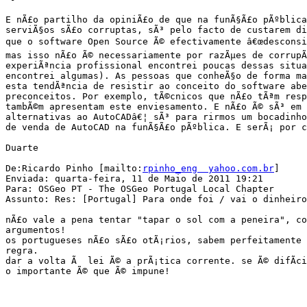
E nÃ£o partilho da opiniÃ£o de que na funÃ§Ã£o pÃºblica
serviÃ§os sÃ£o corruptas, sÃ³ pelo facto de custarem di
que o software Open Source Ã© efectivamente â€œdesconsid
mas isso nÃ£o Ã© necessariamente por razÃµes de corrupÃ
experiÃªncia profissional encontrei poucas dessas situa
encontrei algumas). As pessoas que conheÃ§o de forma ma
esta tendÃªncia de resistir ao conceito do software abe
preconceitos. Por exemplo, tÃ©cnicos que nÃ£o tÃªm resp
tambÃ©m apresentam este enviesamento. E nÃ£o Ã© sÃ³ em 
alternativas ao AutoCADâ€¦ sÃ³ para rirmos um bocadinho
de venda de AutoCAD na funÃ§Ã£o pÃºblica. E serÃ¡ por c
Duarte

De:Ricardo Pinho [mailto:
rpinho_eng  yahoo.com.br
] 

Enviada: quarta-feira, 11 de Maio de 2011 19:21

Para: OSGeo PT - The OSGeo Portugal Local Chapter

Assunto: Res: [Portugal] Para onde foi / vai o dinheiro
nÃ£o vale a pena tentar "tapar o sol com a peneira", co
argumentos!

os portugueses nÃ£o sÃ£o otÃ¡rios, sabem perfeitamente 
regra.

dar a volta Ã  lei Ã© a prÃ¡tica corrente. se Ã© difÃ­ci
o importante Ã© que Ã© impune!
