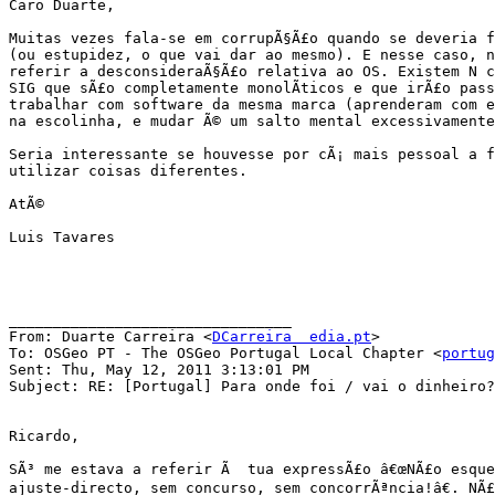
Caro Duarte,

Muitas vezes fala-se em corrupÃ§Ã£o quando se deveria f
(ou estupidez, o que vai dar ao mesmo). E nesse caso, n
referir a desconsideraÃ§Ã£o relativa ao OS. Existem N c
SIG que sÃ£o completamente monolÃ­ticos e que irÃ£o pass
trabalhar com software da mesma marca (aprenderam com e
na escolinha, e mudar Ã© um salto mental excessivamente
Seria interessante se houvesse por cÃ¡ mais pessoal a f
utilizar coisas diferentes.

AtÃ©

Luis Tavares

________________________________

From: Duarte Carreira <
DCarreira  edia.pt
>

To: OSGeo PT - The OSGeo Portugal Local Chapter <
portug
Sent: Thu, May 12, 2011 3:13:01 PM

Subject: RE: [Portugal] Para onde foi / vai o dinheiro?
Ricardo,

SÃ³ me estava a referir Ã  tua expressÃ£o â€œNÃ£o esque
ajuste-directo, sem concurso, sem concorrÃªncia!â€. NÃ£