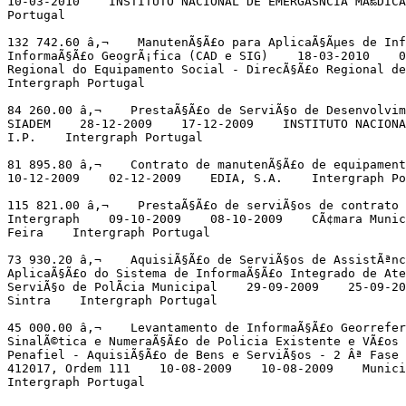
10-03-2010    INSTITUTO NACIONAL DE EMERGÃŠNCIA MÃ‰DICA
Portugal

132 742.60 â‚¬    ManutenÃ§Ã£o para AplicaÃ§Ãµes de Inf
InformaÃ§Ã£o GeogrÃ¡fica (CAD e SIG)    18-03-2010    0
Regional do Equipamento Social - DirecÃ§Ã£o Regional de 
Intergraph Portugal

84 260.00 â‚¬    PrestaÃ§Ã£o de ServiÃ§o de Desenvolvim
SIADEM    28-12-2009    17-12-2009    INSTITUTO NACIONA
I.P.    Intergraph Portugal

81 895.80 â‚¬    Contrato de manutenÃ§Ã£o de equipament
10-12-2009    02-12-2009    EDIA, S.A.    Intergraph Po
115 821.00 â‚¬    PrestaÃ§Ã£o de serviÃ§os de contrato 
Intergraph    09-10-2009    08-10-2009    CÃ¢mara Munic
Feira    Intergraph Portugal

73 930.20 â‚¬    AquisiÃ§Ã£o de ServiÃ§os de AssistÃªnc
AplicaÃ§Ã£o do Sistema de InformaÃ§Ã£o Integrado de Ate
ServiÃ§o de PolÃ­cia Municipal    29-09-2009    25-09-20
Sintra    Intergraph Portugal

45 000.00 â‚¬    Levantamento de InformaÃ§Ã£o Georrefer
SinalÃ©tica e NumeraÃ§Ã£o de Policia Existente e VÃ£os 
Penafiel - AquisiÃ§Ã£o de Bens e ServiÃ§os - 2 Âª Fase 
412017, Ordem 111    10-08-2009    10-08-2009    Munici
Intergraph Portugal
