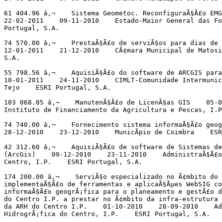
61 404.96 â‚¬    Sistema Geometoc. ReconfiguraÃ§Ã£o EMG
22-02-2011    09-11-2010    Estado-Maior General das Fo
Portugal, S.A.

74 570.00 â‚¬    PrestaÃ§Ã£o de serviÃ§os para dias de 
12-01-2011    21-12-2010    CÃ¢mara Municipal de Matosi
S.A.

55 798.56 â‚¬    AquisiÃ§Ã£o do software de ARCGIS para 
10-01-2011    24-11-2010    CIMLT-Comunidade Intermunici
Tejo    ESRI Portugal, S.A.

103 068.85 â‚¬    ManutenÃ§Ã£o de LicenÃ§as GIS    05-0
Instituto de Financiamento da Agricultura e Pescas, I.P
74 740.00 â‚¬    Fornecimento sistema informaÃ§Ã£o geog
28-12-2010    23-12-2010    MunicÃ­pio de Coimbra    ESR
42 312.60 â‚¬    AquisiÃ§Ã£o de software de Sistemas de
(ArcGis)    09-12-2010    23-11-2010    AdministraÃ§Ã£o
Centro, I.P.    ESRI Portugal, S.A.

174 200.00 â‚¬    ServiÃ§o especializado no Ã¢mbito do 
implementaÃ§Ã£o de ferramentas e aplicaÃ§Ãµes WebSIG co
informaÃ§Ã£o geogrÃ¡fica para o planeamento e gestÃ£o d
do Centro I.P. a prestar no Ã¢mbito da infra-estrutura 
da ARH do Centro I.P.    01-10-2010    28-09-2010    Ad
HidrogrÃ¡fica do Centro, I.P.    ESRI Portugal, S.A.
