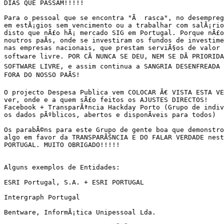
DIAS QUE PASSAM!!!!!

Para o pessoal que se encontra "Ã  rasca", no desempreg
em estÃ¡gios sem vencimento ou a trabalhar com salÃ¡rio
disto que nÃ£o hÃ¡ mercado SIG em Portugal. Porque nÃ£o
noutros paÃ­s, onde se investiram os fundos de investime
nas empresas nacionais, que prestam serviÃ§os de valor 
software livre. POR CÃ NUNCA SE DEU, NEM SE DÃ PRIORIDA
SOFTWARE LIVRE, e assim continua a SANGRIA DESENFREADA 
FORA DO NOSSO PAÃS!

O projecto Despesa Publica vem COLOCAR Ã€ VISTA ESTA VE
ver, onde e a quem sÃ£o feitos os AJUSTES DIRECTOS!

Facebook + TransparÃªncia Hackday Porto (Grupo de indivÃ
os dados pÃºblicos, abertos e disponÃ­veis para todos)

Os parabÃ©ns para este Grupo de gente boa que demonstrou
algo em favor da TRANSPARÃŠNCIA E DO FALAR VERDADE nest
PORTUGAL. MUITO OBRIGADO!!!!!

Alguns exemplos de Entidades:

ESRI Portugal, S.A. + ESRI PORTUGAL

Intergraph Portugal

Bentware, InformÃ¡tica Unipessoal Lda.
