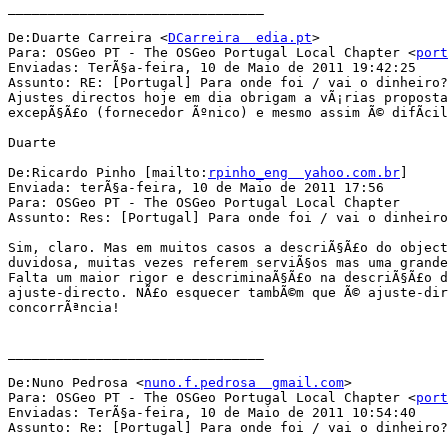
________________________________

De:Duarte Carreira <
DCarreira  edia.pt
>

Para: OSGeo PT - The OSGeo Portugal Local Chapter <
port
Enviadas: TerÃ§a-feira, 10 de Maio de 2011 19:42:25

Assunto: RE: [Portugal] Para onde foi / vai o dinheiro?
Ajustes directos hoje em dia obrigam a vÃ¡rias proposta
excepÃ§Ã£o (fornecedor Ãºnico) e mesmo assim Ã© difÃ­cil
Duarte

De:Ricardo Pinho [mailto:
rpinho_eng  yahoo.com.br
] 

Enviada: terÃ§a-feira, 10 de Maio de 2011 17:56

Para: OSGeo PT - The OSGeo Portugal Local Chapter

Assunto: Res: [Portugal] Para onde foi / vai o dinheiro
Sim, claro. Mas em muitos casos a descriÃ§Ã£o do object
duvidosa, muitas vezes referem serviÃ§os mas uma grande
Falta um maior rigor e descriminaÃ§Ã£o na descriÃ§Ã£o d
ajuste-directo. NÃ£o esquecer tambÃ©m que Ã© ajuste-dir
concorrÃªncia!

________________________________

De:Nuno Pedrosa <
nuno.f.pedrosa  gmail.com
>

Para: OSGeo PT - The OSGeo Portugal Local Chapter <
port
Enviadas: TerÃ§a-feira, 10 de Maio de 2011 10:54:40

Assunto: Re: [Portugal] Para onde foi / vai o dinheiro?