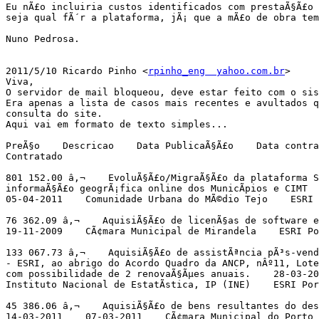
Eu nÃ£o incluiria custos identificados com prestaÃ§Ã£o 
seja qual fÃ´r a plataforma, jÃ¡ que a mÃ£o de obra tem
Nuno Pedrosa.

2011/5/10 Ricardo Pinho <
rpinho_eng  yahoo.com.br
>

Viva,

O servidor de mail bloqueou, deve estar feito com o sis
Era apenas a lista de casos mais recentes e avultados q
consulta do site.

Aqui vai em formato de texto simples...

PreÃ§o    Descricao    Data PublicaÃ§Ã£o    Data contra
Contratado

801 152.00 â‚¬    EvoluÃ§Ã£o/MigraÃ§Ã£o da plataforma S
informaÃ§Ã£o geogrÃ¡fica online dos MunicÃ­pios e CIMT  
05-04-2011    Comunidade Urbana do MÃ©dio Tejo    ESRI 
76 362.09 â‚¬    AquisiÃ§Ã£o de licenÃ§as de software e
19-11-2009    CÃ¢mara Municipal de Mirandela    ESRI Po
133 067.73 â‚¬    AquisiÃ§Ã£o de assistÃªncia pÃ³s-vend
- ESRI, ao abrigo do Acordo Quadro da ANCP, nÂº11, Lote
com possibilidade de 2 renovaÃ§Ãµes anuais.    28-03-20
Instituto Nacional de EstatÃ­stica, IP (INE)    ESRI Por
45 386.06 â‚¬    AquisiÃ§Ã£o de bens resultantes do des
14-03-2011    07-03-2011    CÃ¢mara Municipal do Porto 