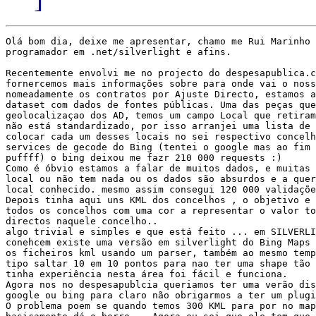
Olá bom dia, deixe me apresentar, chamo me Rui Marinho 
programador em .net/silverlight e afins.

Recentemente envolvi me no projecto do despesapublica.c
fornercemos mais informações sobre para onde vai o noss
nomeadamente os contratos por Ajuste Directo, estamos a
dataset com dados de fontes públicas. Uma das peças que
geolocalizaçao dos AD, temos um campo Local que retiram
não está standardizado, por isso arranjei uma lista de 
colocar cada um desses locais no sei respectivo concelh
services de gecode do Bing (tentei o google mas ao fim 
puffff) o bing deixou me fazr 210 000 requests :)  

Como é óbvio estamos a falar de muitos dados, e muitas 
local ou não tem nada ou os dados são absurdos e a quer
local conhecido. mesmo assim consegui 120 000 validaçõe
Depois tinha aqui uns KML dos concelhos , o objetivo e 
todos os concelhos com uma cor a representar o valor to
directos naquele concelho.. 

algo trivial e simples e que está feito ... em SILVERLI
conehcem existe uma versão em silverlight do Bing Maps 
os ficheiros kml usando um parser, também ao mesmo temp
tipo saltar 10 em 10 pontos para nao ter uma shape tão 
tinha experiência nesta área foi fácil e funciona.

Agora nos no despesapublcia queriamos ter uma verão dis
google ou bing para claro não obrigarmos a ter um plugi
O problema poem se quando temos 300 KML para por no map