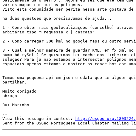
basicamente dá o berro... Agora eu sei que ele tem que 
vários mapas com muitos polignos.

Visto esta comunidade ser perita nessa arte gostava de 
há duas questões que precisavamos de ajuda... 

1 - Como obter mais geolocalizaçoes (concelho) através 
arbitário tipo "Freguesia x | cascais" 

2 - Como carregar 300 kml no google maps ou outro servi
3 - Qual a melhor maneira de guardar KML, em fx xml no 
numa bd mySql ? Se quisermos ter cache dos ficheiros et
solução? Para já não estamos a intersectar polignos nem
espaciais apenas estamos a mostrar os concelhos com uma
Temos uma pequena api em json e odata que se alguem qui
partilhar.

Muito obrigado

abraço

Rui Marinho

--

View this message in context: 
http://osgeo-org.1803224.