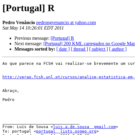
[Portugal] R
Pedro Venâncio
pedrongvenancio at yahoo.com
Sat May 14 10:26:01 EDT 2011
Previous message:
[Portugal] R
Next message:
[Portugal] 200 KML carregados no Google Ma
Messages sorted by:
[ date ]
[ thread ]
[ subject ]
[ author ]
Ao que parece na FCSH vai realizar-se brevemente um cur
http://verao.fcsh.unl.pt/cursos/analise-estatistica-em-
Abraço, 

Pedro

________________________________

From: Luís de Sousa <
luis.a.de.sousa  gmail.com
>

To: portugal <
portugal  lists.osgeo.org
>
