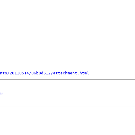
nts/20110514/86b0d612/attachment.html
ps