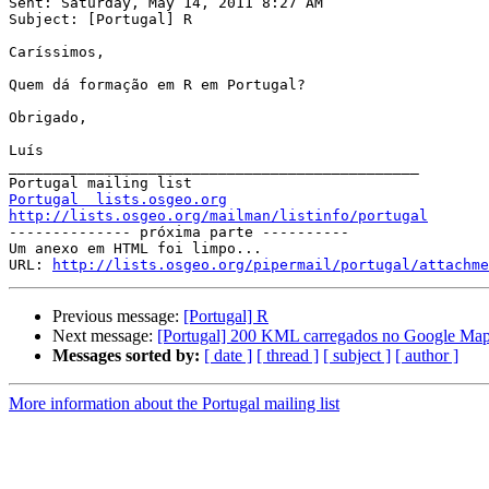
Sent: Saturday, May 14, 2011 8:27 AM

Subject: [Portugal] R

Caríssimos,

Quem dá formação em R em Portugal?

Obrigado,

Luís

_______________________________________________

Portugal  lists.osgeo.org
http://lists.osgeo.org/mailman/listinfo/portugal

-------------- próxima parte ----------

Um anexo em HTML foi limpo...

URL: 
http://lists.osgeo.org/pipermail/portugal/attachme
Previous message:
[Portugal] R
Next message:
[Portugal] 200 KML carregados no Google Ma
Messages sorted by:
[ date ]
[ thread ]
[ subject ]
[ author ]
More information about the Portugal mailing list