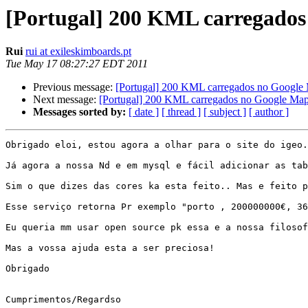
[Portugal] 200 KML carregados
Rui
rui at exileskimboards.pt
Tue May 17 08:27:27 EDT 2011
Previous message:
[Portugal] 200 KML carregados no Google
Next message:
[Portugal] 200 KML carregados no Google Ma
Messages sorted by:
[ date ]
[ thread ]
[ subject ]
[ author ]
Obrigado eloi, estou agora a olhar para o site do igeo.
Já agora a nossa Nd e em mysql e fácil adicionar as tab
Sim o que dizes das cores ka esta feito.. Mas e feito p
Esse serviço retorna Pr exemplo "porto , 200000000€, 36
Eu queria mm usar open source pk essa e a nossa filosof
Mas a vossa ajuda esta a ser preciosa!

Obrigado 

Cumprimentos/Regardso
