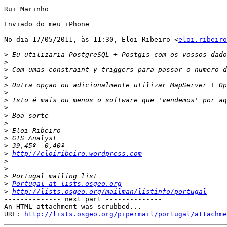
Rui Marinho

Enviado do meu iPhone

No dia 17/05/2011, às 11:30, Eloi Ribeiro <
eloi.ribeiro
>
>
>
>
>
>
>
>
>
>
>
>
>
>
http://eloiribeiro.wordpress.com
>
>
>
>
Portugal at lists.osgeo.org
>
http://lists.osgeo.org/mailman/listinfo/portugal
-------------- next part --------------

An HTML attachment was scrubbed...

URL: 
http://lists.osgeo.org/pipermail/portugal/attachme