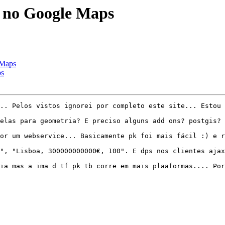
 no Google Maps
 Maps
ps
.. Pelos vistos ignorei por completo este site... Estou 
elas para geometria? E preciso alguns add ons? postgis?

or um webservice... Basicamente pk foi mais fácil :) e r
", "Lisboa, 300000000000€, 100". E dps nos clientes ajax
ia mas a ima d tf pk tb corre em mais plaaformas.... Por