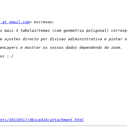
 at gmail.com
> escreveu:

nts/20110517/d61ce424/attachment.html