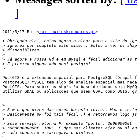
]
2011/5/17 Rui <
rui  exileskimboards.pt
>

>
>
>
>
>
>
>
PostGIS é a extensão espacial para PostgreSQL (Drupal f
PostgreSQL) MySQL tem algo de analise espacial mas nada
PostGIS. Para subir os shp's 'a base de dados seja MySQ
utilizar GDAL ou aplicações que usem GDAL como QGIS, gv
>
>
>
>
>
>
>