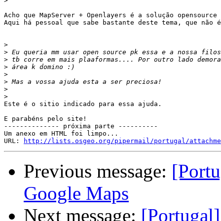
>
Acho que MapServer + Openlayers é a solução opensource 
Aqui há pessoal que sabe bastante deste tema, que não é
>
>
>
>
>
>
>
>
Este é o sitio indicado para essa ajuda.

E parabéns pelo site!

-------------- próxima parte ----------

Um anexo em HTML foi limpo...

URL: 
http://lists.osgeo.org/pipermail/portugal/attachme
Previous message:
[Port
Google Maps
Next message:
[Portugal