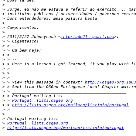
>
>
>
>
>
>
>
>
>
 2011/5/27 Johnnycash <
interlude21  gmail.com
>
>
>
>
>
>
>
>
>
>
 > View this message in context: 
http://osgeo-org.1803
>
>
>
>
 > 
Portugal  lists.osgeo.org
>
 > 
http://lists.osgeo.org/mailman/listinfo/portugal
>
>
>
>
Portugal  lists.osgeo.org
>
http://lists.osgeo.org/mailman/listinfo/portugal