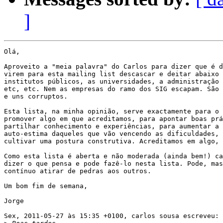
]
Olá,

Aproveito a "meia palavra" do Carlos para dizer que é d
virem para esta mailing list descascar e deitar abaixo 
institutos públicos, as universidades, a administração 
etc, etc. Nem as empresas do ramo dos SIG escapam. São 
e uns corruptos.

Esta lista, na minha opinião, serve exactamente para o 
promover algo em que acreditamos, para apontar boas prá
partilhar conhecimento e experiências, para aumentar a 
auto-estima daqueles que vão vencendo as dificuldades, 
cultivar uma postura construtiva. Acreditamos em algo, 
Como esta lista é aberta e não moderada (ainda bem!) ca
dizer o que pensa e pode fazê-lo nesta lista. Pode, mas
contínuo atirar de pedras aos outros.

Um bom fim de semana,

Jorge

Sex, 2011-05-27 às 15:35 +0100, carlos sousa escreveu:
