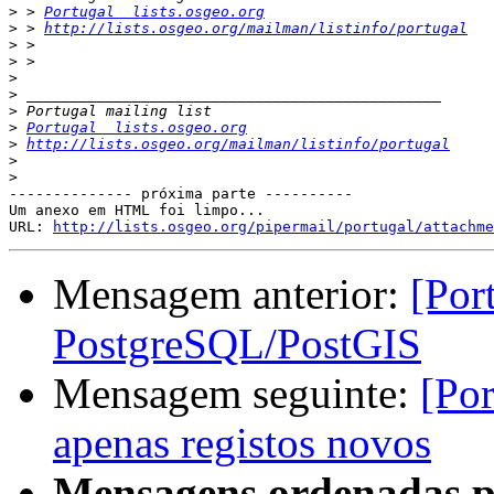
>
 > 
Portugal  lists.osgeo.org
>
 > 
http://lists.osgeo.org/mailman/listinfo/portugal
>
>
>
>
>
>
Portugal  lists.osgeo.org
>
http://lists.osgeo.org/mailman/listinfo/portugal
>
>
-------------- próxima parte ----------

Um anexo em HTML foi limpo...

URL: 
http://lists.osgeo.org/pipermail/portugal/attachme
Mensagem anterior:
[Por
PostgreSQL/PostGIS
Mensagem seguinte:
[Por
apenas registos novos
Mensagens ordenadas p