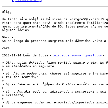
OlÃ¡,

de facto sÃ£o noÃ§Ãµes bÃ¡sicas de PostgreSQL/PostGIS q
vista para quem nÃ£o estÃ¡ ainda totalmente familiariza
mesmo com implementaÃ§Ã£o de BD. Estes pontos jÃ¡ me se
algumas ideias.

Obrigado.

Se ao longo do processo surgirem mais dÃºvidas volto a 
Zara

2011/11/14 LuÃ­s de Sousa <
luis.a.de.sousa  gmail.com
>

>
>
>
>
>
>
>
>
>
>
>
>
>