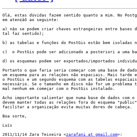
Olá, estas dúvidas fazem sentido quanto a mim. No Postg
em aten¢ẫo ao seguinte:

a) nâo se podem criar chaves estrangeiras entre bases d
tal faz sentido);

b) as tabelas e funções do PostGis estão bem isoladas n
c)  o PostGis pode ser adicionado a posteriori a uma ba
d) os esquemas podem ser exportados/importados individu
Portanto o que faria seria começar com uma base de dado
um esquema para as relaçôes não espaciais. Mais tarde e
o PostGis e um segundo esquema com as tabelas espaciais
necessário. Se o tamanho em disco não for um problema t
mal nenhum em começar com o PostGis instalado.

Acho importante salientar que numa base de dados com o 
devem manter todas as relações fora do esquema "public"
facilitar a organização evita muitas dores de cabeça.

Boa sorte,

Luís

2011/11/14 Zara Teixeira <
zarafani at gmail.com
>:
