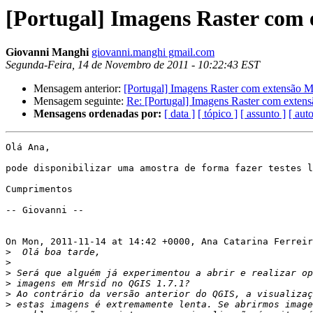
[Portugal] Imagens Raster com 
Giovanni Manghi
giovanni.manghi gmail.com
Segunda-Feira, 14 de Novembro de 2011 - 10:22:43 EST
Mensagem anterior:
[Portugal] Imagens Raster com extensão 
Mensagem seguinte:
Re: [Portugal] Imagens Raster com exten
Mensagens ordenadas por:
[ data ]
[ tópico ]
[ assunto ]
[ auto
Olá Ana,

pode disponibilizar uma amostra de forma fazer testes l
Cumprimentos

-- Giovanni --

On Mon, 2011-11-14 at 14:42 +0000, Ana Catarina Ferreir
>
>
>
>
>
>