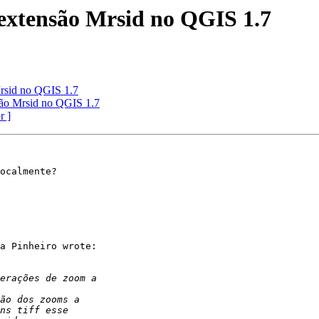
extensão Mrsid no QGIS 1.7
Mrsid no QGIS 1.7
são Mrsid no QGIS 1.7
r ]
ocalmente?

a Pinheiro wrote:
