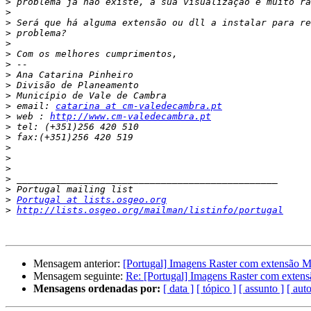
>
>
>
>
>
>
>
>
>
>
>
 email: 
catarina at cm-valedecambra.pt
>
 web : 
http://www.cm-valedecambra.pt
>
>
>
>
>
>
>
>
Portugal at lists.osgeo.org
>
http://lists.osgeo.org/mailman/listinfo/portugal
Mensagem anterior:
[Portugal] Imagens Raster com extensão 
Mensagem seguinte:
Re: [Portugal] Imagens Raster com exten
Mensagens ordenadas por:
[ data ]
[ tópico ]
[ assunto ]
[ auto