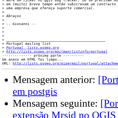
>
>
>
>
>
>
>
>
>
>
>
>
>
Portugal  lists.osgeo.org
>
http://lists.osgeo.org/mailman/listinfo/portugal
-------------- próxima parte ----------

Um anexo em HTML foi limpo...

URL: 
http://lists.osgeo.org/pipermail/portugal/attachme
Mensagem anterior:
[Por
em postgis
Mensagem seguinte:
[Po
extensão Mrsid no QGIS 