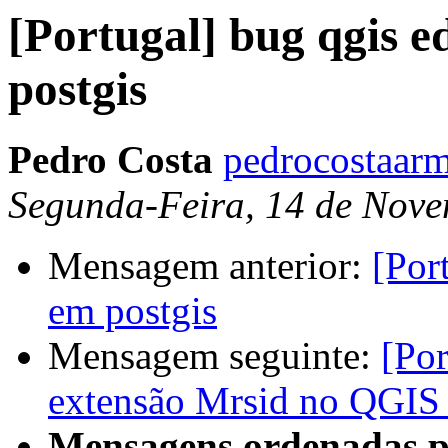
[Portugal] bug qgis e
postgis
Pedro Costa
pedrocostaarm
Segunda-Feira, 14 de Nove
Mensagem anterior:
[Por
em postgis
Mensagem seguinte:
[Po
extensão Mrsid no QGIS 
Mensagens ordenadas p