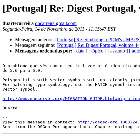
[Portugal] Re: Digest Portugal,
duartecarreira
dncarreira gmail.com
Segunda-Feira, 14 de Novembro de 2011 - 11:15:47 EST
Mensagem anterior:
[Portugal] Re: Simbologia PDM's - MA
Mensagem seguinte:
[Portugal] Re: Digest Portugal, volume 44
Mensagens ordenadas por:
[ data ]
[ tópico ]
[ assunto ]
[ auto
O problema que vês com o teu fill vector é identificado
de 5.6 para 6.0:

Polygon fills with vector symbols will not cleanly join
For hatching type symbology, use the HATCH symbol inste
vector symbol.

http://www.mapserver.org/MIGRATION_GUIDE.html#migration
Duarte

--

View this message in context: 
http://osgeo-org.1803224.