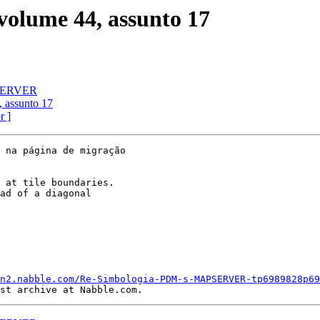
 volume 44, assunto 17
PSERVER
, assunto 17
r ]
 na página de migração

 at tile boundaries.

ad of a diagonal

n2.nabble.com/Re-Simbologia-PDM-s-MAPSERVER-tp6989828p69