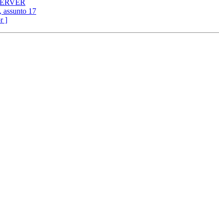
PSERVER
, assunto 17
r ]