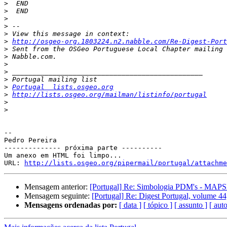
>
>
>
>
>
>
http://osgeo-org.1803224.n2.nabble.com/Re-Digest-Port
>
>
>
>
>
>
Portugal  lists.osgeo.org
>
http://lists.osgeo.org/mailman/listinfo/portugal
>
>
-- 

Pedro Pereira

-------------- próxima parte ----------

Um anexo em HTML foi limpo...

URL: 
http://lists.osgeo.org/pipermail/portugal/attachme
Mensagem anterior:
[Portugal] Re: Simbologia PDM's - MA
Mensagem seguinte:
[Portugal] Re: Digest Portugal, volume 44
Mensagens ordenadas por:
[ data ]
[ tópico ]
[ assunto ]
[ auto