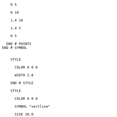
    0 5

    0 10

    1.4 10

    1.4 5

    0 5

  END # POINTS

END # SYMBOL

    STYLE

      COLOR 0 0 0

      WIDTH 2.8

    END # STYLE

    STYLE

      COLOR 0 0 0

      SYMBOL "vertline"

      SIZE 20.0
