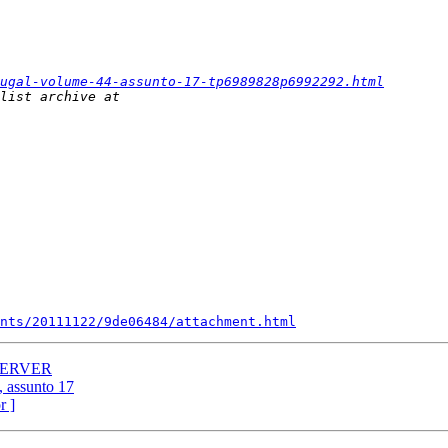
ugal-volume-44-assunto-17-tp6989828p6992292.html
nts/20111122/9de06484/attachment.html
PSERVER
, assunto 17
r ]