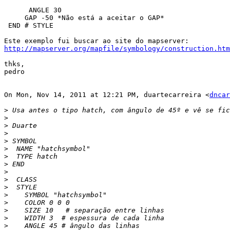
      ANGLE 30

     GAP -50 *Não está a aceitar o GAP*

 END # STYLE

http://mapserver.org/mapfile/symbology/construction.htm
thks,

pedro

On Mon, Nov 14, 2011 at 12:21 PM, duartecarreira <
dncar
>
>
>
>
>
>
>
>
>
>
>
>
>
>
>
>