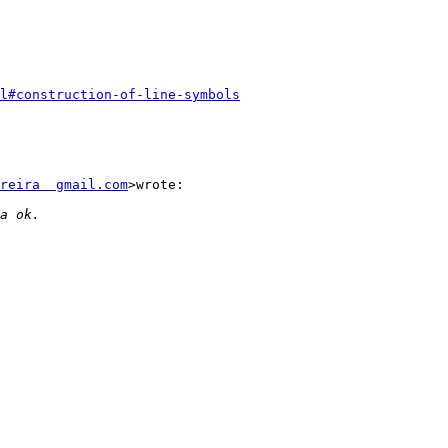
l#construction-of-line-symbols
reira  gmail.com
>wrote:
