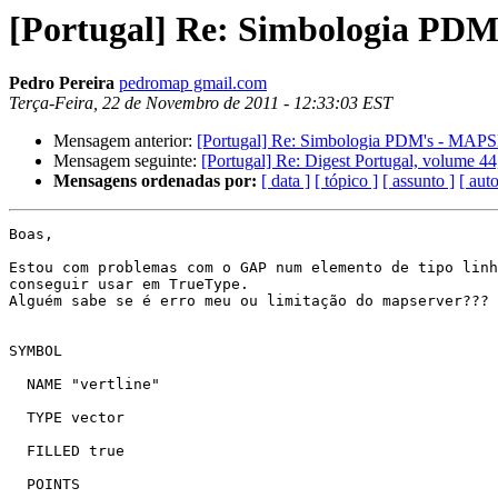
[Portugal] Re: Simbologia P
Pedro Pereira
pedromap gmail.com
Terça-Feira, 22 de Novembro de 2011 - 12:33:03 EST
Mensagem anterior:
[Portugal] Re: Simbologia PDM's - MA
Mensagem seguinte:
[Portugal] Re: Digest Portugal, volume 44
Mensagens ordenadas por:
[ data ]
[ tópico ]
[ assunto ]
[ auto
Boas,

Estou com problemas com o GAP num elemento de tipo linh
conseguir usar em TrueType.

Alguém sabe se é erro meu ou limitação do mapserver???

SYMBOL

  NAME "vertline"

  TYPE vector

  FILLED true

  POINTS
