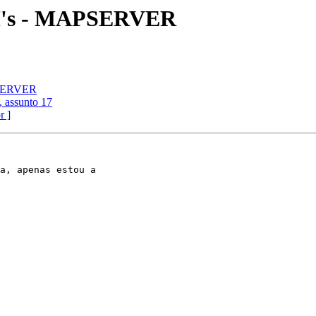
DM's - MAPSERVER
PSERVER
, assunto 17
r ]
a, apenas estou a
