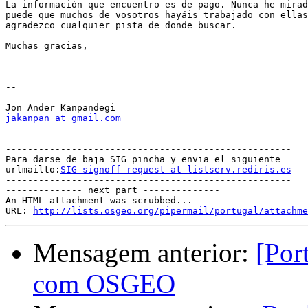
La información que encuentro es de pago. Nunca he mirad
puede que muchos de vosotros hayáis trabajado con ellas
agradezco cualquier pista de donde buscar.

Muchas gracias,

-- 

___________________

jakanpan at gmail.com
----------------------------------------------------

Para darse de baja SIG pincha y envia el siguiente

urlmailto:
SIG-signoff-request at listserv.rediris.es
----------------------------------------------------

-------------- next part --------------

An HTML attachment was scrubbed...

URL: 
http://lists.osgeo.org/pipermail/portugal/attachme
Mensagem anterior:
[Por
com OSGEO