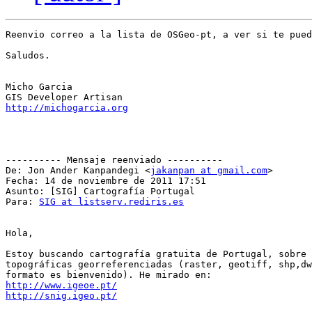
Reenvio correo a la lista de OSGeo-pt, a ver si te pued
Saludos.

Micho Garcia

http://michogarcia.org
---------- Mensaje reenviado ----------

De: Jon Ander Kanpandegi <
jakanpan at gmail.com
>

Fecha: 14 de noviembre de 2011 17:51

Asunto: [SIG] Cartografía Portugal

Para: 
SIG at listserv.rediris.es
Hola,

Estoy buscando cartografía gratuita de Portugal, sobre 
topográficas georreferenciadas (raster, geotiff, shp,dw
http://www.igeoe.pt/
http://snig.igeo.pt/