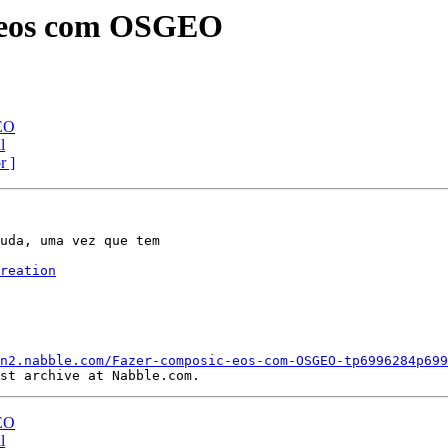
ç~eos com OSGEO
GEO
l
r ]
uda, uma vez que tem

reation
n2.nabble.com/Fazer-composic-eos-com-OSGEO-tp6996284p699
GEO
l