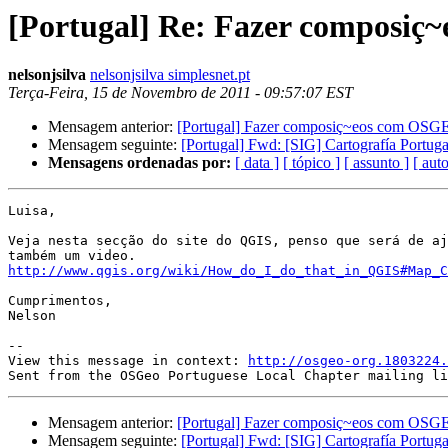
[Portugal] Re: Fazer composi
nelsonjsilva
nelsonjsilva simplesnet.pt
Terça-Feira, 15 de Novembro de 2011 - 09:57:07 EST
Mensagem anterior:
[Portugal] Fazer composiç~eos com OS
Mensagem seguinte:
[Portugal] Fwd: [SIG] Cartografía Portuga
Mensagens ordenadas por:
[ data ]
[ tópico ]
[ assunto ]
[ auto
Luisa,

Veja nesta secção do site do QGIS, penso que será de aj
http://www.qgis.org/wiki/How_do_I_do_that_in_QGIS#Map_C
Cumprimentos,

Nelson

--

View this message in context: 
http://osgeo-org.1803224.
Mensagem anterior:
[Portugal] Fazer composiç~eos com OS
Mensagem seguinte:
[Portugal] Fwd: [SIG] Cartografía Portuga