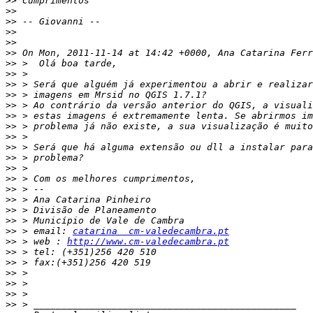
>>
>>
>>
>>
>>
>>
>>
>>
>>
>>
>>
>>
>>
>>
>>
>>
>>
>>
>>
>>
>>
>>
>>
 > email: 
catarina  cm-valedecambra.pt
>>
 > web : 
http://www.cm-valedecambra.pt
>>
>>
>>
>>
>>
>>