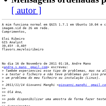
[ autor ]
A mim funciona normal em QGIS 1.7.1 em Ubuntu 10.04 e c
imagem.sid de 2G em rede.

Cumprimentos,

Eloi Ribeiro

GIS Analyst

39,45º -0,40º

flavors.me/eloiribeiro

No dia 16 de Novembro de 2011 01:18, Andre Mano

<
andre.s.mano  gmail.com
> escreveu:

>
>
>
>
>
 2011/11/14 Giovanni Manghi <
giovanni.manghi  gmail.co
>>
>>
>>
>>
>>