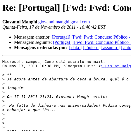
Re: [Portugal] [Fwd: Fwd: Conc
Giovanni Manghi
giovanni.manghi gmail.com
Quinta-Feira, 17 de Novembro de 2011 - 16:46:42 EST
Mensagem anterior:
[Portugal] [Fwd: Fwd: Concurso Público -
Mensagem seguinte:
[Portugal] [Fwd: Fwd: Concurso Público -
Mensagens ordenadas por:
[ data ]
[ tópico ]
[ assunto ]
[ auto
Microsoft campus, Como está escrito no mail.

On Nov 17, 2011 10:38 PM, "Joaquim Luis" <
jluis at ualg
>
>
>
>
>
>
>
>
>
>
>
>
>