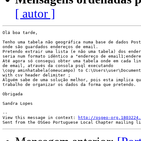
[ autor ]
Olá boa tarde,

Tenho uma tabela não geográfica numa base de dados Post
onde são guardados endereços de email.

Pretendo extrair uma lista (e não uma tabela) dos ender
seria num formato idêntico a "endereço de email1;endere
Até agora só consegui obter uma tabela onde em cada lin
de email, através da consola psql executando

\copy aminhatabela(omeucampo) to C:\Users\user\Document
with csv header delimiter ;

Alguém sabe de uma solução melhor, pois esta implica qu
trabalho de organizar os dados da forma que pretendo.

Obrigada

Sandra Lopes

--

View this message in context: 
http://osgeo-org.1803224.