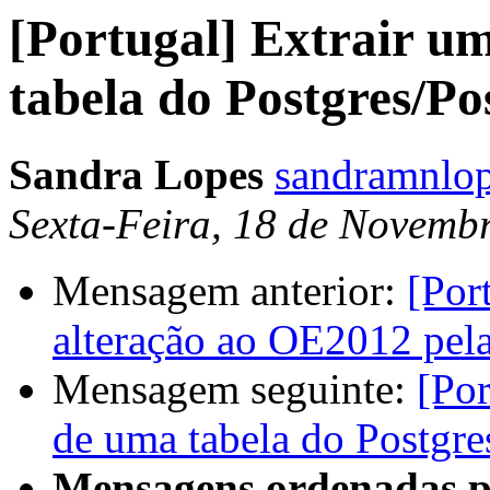
[Portugal] Extrair um
tabela do Postgres/P
Sandra Lopes
sandramnlop
Sexta-Feira, 18 de Novemb
Mensagem anterior:
[Por
alteração ao OE2012 pela
Mensagem seguinte:
[Por
de uma tabela do Postgr
Mensagens ordenadas p