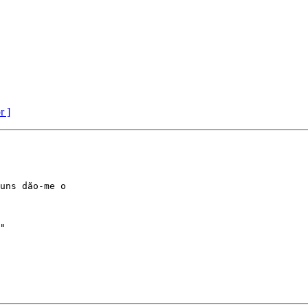
r ]
uns dão-me o 

"
