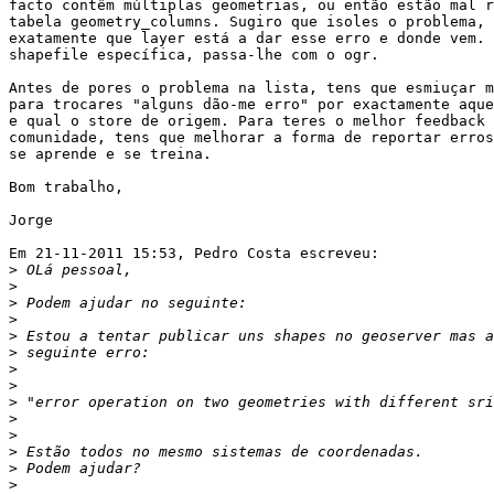
facto contêm múltiplas geometrias, ou então estão mal r
tabela geometry_columns. Sugiro que isoles o problema, 
exatamente que layer está a dar esse erro e donde vem. 
shapefile específica, passa-lhe com o ogr.

Antes de pores o problema na lista, tens que esmiuçar m
para trocares "alguns dão-me erro" por exactamente aque
e qual o store de origem. Para teres o melhor feedback 
comunidade, tens que melhorar a forma de reportar erros
se aprende e se treina.

Bom trabalho,

Jorge

Em 21-11-2011 15:53, Pedro Costa escreveu:

>
>
>
>
>
>
>
>
>
>
>
>
>
>