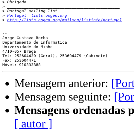
>
>
>
>
Portugal  lists.osgeo.org
>
http://lists.osgeo.org/mailman/listinfo/portugal
-- 

Jorge Gustavo Rocha

Departamento de Informática

Universidade do Minho

4710-057 Braga

Tel: 253604430 (Geral), 253604479 (Gabinete)

Fax: 253604471

Mensagem anterior:
[Por
Mensagem seguinte:
[Por
Mensagens ordenadas p
[ autor ]