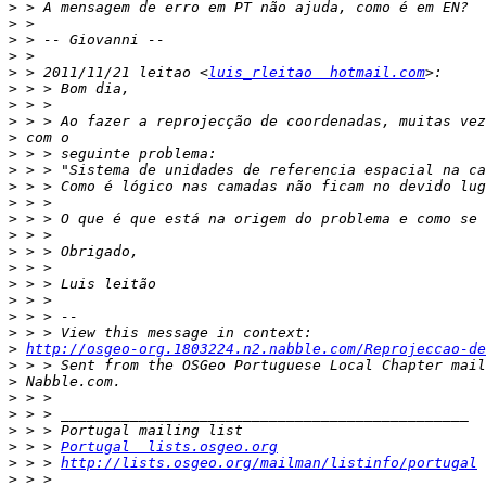
>
>
>
>
>
 > 2011/11/21 leitao <
luis_rleitao  hotmail.com
>
>
>
>
>
>
>
>
>
>
>
>
>
>
>
>
>
http://osgeo-org.1803224.n2.nabble.com/Reprojeccao-de
>
>
>
>
>
>
 > > 
Portugal  lists.osgeo.org
>
 > > 
http://lists.osgeo.org/mailman/listinfo/portugal
>