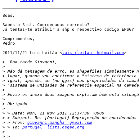
Boas,

Sabes o Sist. Coordenadas correcto?

Já tentas-te atribuir à shp o respectivo código EPSG?

Cumprimentos,

Pedro

2011/11/21 Luis Leitão <
luis_rleitao  hotmail.com
>

>
>
>
>
>
>
>
>
>
>
>
>
>
>
 > From: 
giovanni.manghi  gmail.com
>
 > To: 
portugal  lists.osgeo.org
>
>