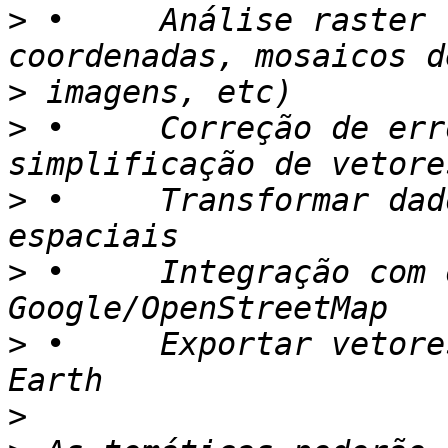
>
 •	Análise raster (recortes, transformação de 
>
>
 •	Correção de erros topológicos e 
>
 •	Transformar dados tabelares em dados 
>
 •	Integração com os mapas de 
>
 •	Exportar vetores diretamente para Google 
>