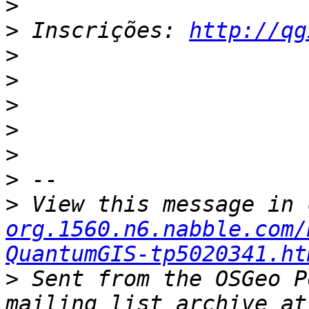
>
>
 Inscrições: 
http://qg
>
>
>
>
>
>
>
 View this message in 
org.1560.n6.nabble.com/
QuantumGIS-tp5020341.ht
>
 Sent from the OSGeo P