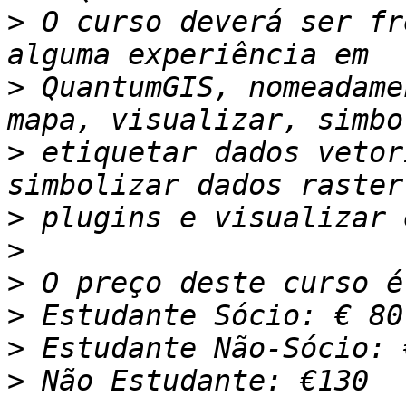
>
 O curso deverá ser fr
>
 QuantumGIS, nomeadame
>
 etiquetar dados vetor
>
>
>
>
>
>