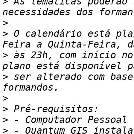
>
 As temáticas poderão 
>
>
 O calendário está pla
>
 às 23h, com início no
>
 ser alterado com base
>
>
>
>