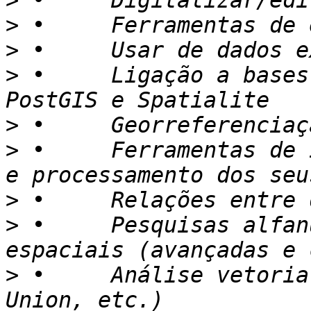
>
>
>
>
 •	Ligação a bases de dados geográficas: 
>
>
 •	Ferramentas de interface com aparelhos GPS 
>
>
 •	Pesquisas alfanuméricas e consultas 
>
 •	Análise vetorial (Buffer, Clip, Dissolve, 