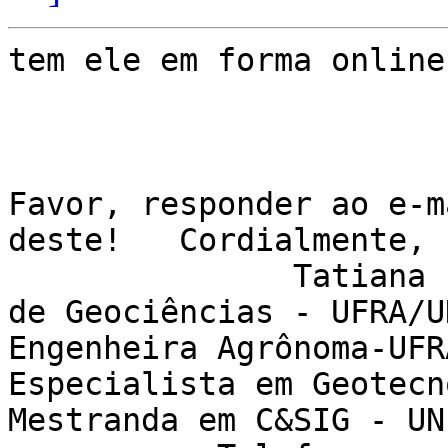
tem ele em forma online?
Favor, responder ao e-m
deste!   Cordialmente,

               Tatiana Pará Professora Substituta 
de Geociências - UFRA/UDCP                       
Engenheira Agrônoma-UFRA                      
Especialista em Geotecnologia - IESAM      
Mestranda em C&SIG - UNL