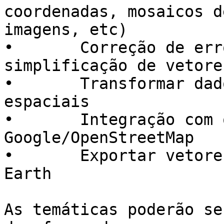
coordenadas, mosaicos de
imagens, etc)

•	Correção de erros topológicos e 
simplificação de vetores
•	Transformar dados tabelares em dados 
espaciais

•	Integração com os mapas de 
Google/OpenStreetMap

•	Exportar vetores diretamente para Google 
Earth

As temáticas poderão se