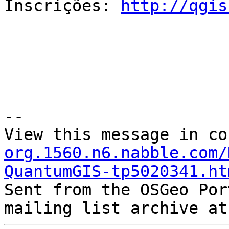
Inscrições: 
http://qgis
--

View this message in co
org.1560.n6.nabble.com/
QuantumGIS-tp5020341.ht

Sent from the OSGeo Por