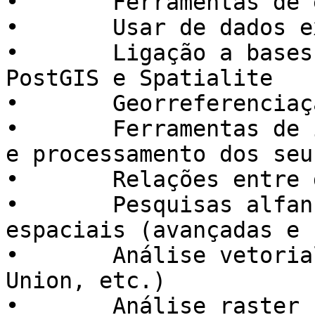
•	Ferramentas de edição "CAD"

•	Usar de dados externos WMS, WFS e WCS

•	Ligação a bases de dados geográficas: 
PostGIS e Spatialite

•	Georreferenciação

•	Ferramentas de interface com aparelhos GPS 
e processamento dos seu
•	Relações entre dados, nomeadamente Joins

•	Pesquisas alfanuméricas e consultas 
espaciais (avançadas e 
•	Análise vetorial (Buffer, Clip, Dissolve, 
Union, etc.)

•	Análise raster (recortes, transformação de 