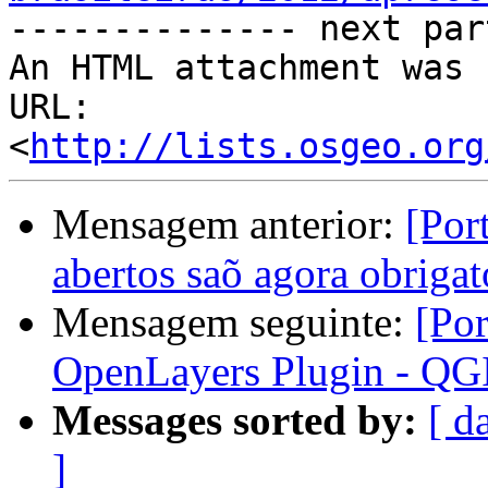

-------------- next par
An HTML attachment was 
URL: 
<
http://lists.osgeo.org
Mensagem anterior:
[Por
abertos saõ agora obrigató
Mensagem seguinte:
[Po
OpenLayers Plugin - QG
Messages sorted by:
[ d
]