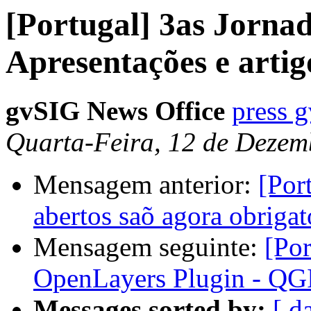
[Portugal] 3as Jornad
Apresentações e artig
gvSIG News Office
press 
Quarta-Feira, 12 de Dezem
Mensagem anterior:
[Por
abertos saõ agora obrigató
Mensagem seguinte:
[Po
OpenLayers Plugin - QG
Messages sorted by:
[ d