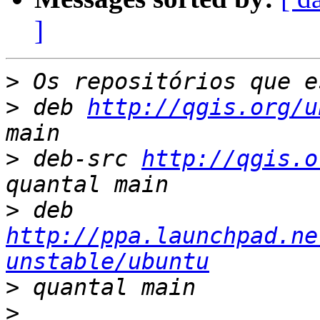
]
>
>
 deb 
http://qgis.org/u
>
 deb-src 
http://qgis.o
>
 deb 
http://ppa.launchpad.ne
unstable/ubuntu
>
>